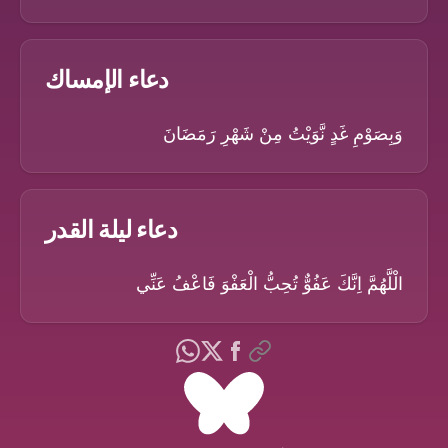
دعاء الإمساك
وَبِصَوْمِ غَدٍ نَّوَيْتُ مِنْ شَهْرِ رَمَضَانَ
دعاء ليلة القدر
الْلَّهُمَّ اِنَّكَ عَفُوٌّ تُحِبُّ الْعَفْوَ فَاعْفُ عَنِّي