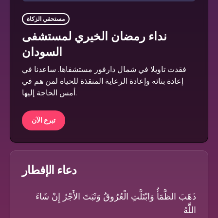
مستحقي الزكاة
نداء رمضان الخيري لمستشفى
السودان
فقدت تاويلا في شمال دارفور مستشفاها. ساعدنا في
إعادة بنائه وإعادة الرعاية المنقذة للحياة لمن هم في
أمس الحاجة إليها.
تبرع الآن
دعاء الإفطار
ذَهَبَ الظَّمَأُ وَابْتَلَّتِ الْعُرُوقُ وَثَبَتَ الأَجْرُ إِنْ شَاءَ
اللَّهُ