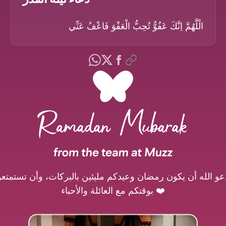
الْلَّهُمَّ اِنَّكَ عَفُوٌّ تُحِبُّ الْعَفْوَ فَاعْفُ عَنِّي
عو الله أن يكون رمضان وعيدكم مليئين بالبركات، وأن تستمتعو
بوقتكم مع العائلة والأحباء ❤️