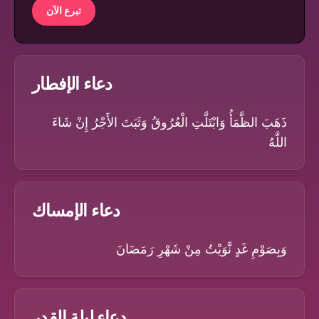
تبرع الآن
دعاء الإفطار
ذَهَبَ الظَّمَأُ وَابْتَلَّتِ الْعُرُوقُ وَثَبَتَ الأَجْرُ إِنْ شَاءَ
اللَّهُ
دعاء الإمساك
وَبِصَوْمِ غَدٍ نَّوَيْتُ مِنْ شَهْرِ رَمَضَانَ
دعاء ليلة القدر