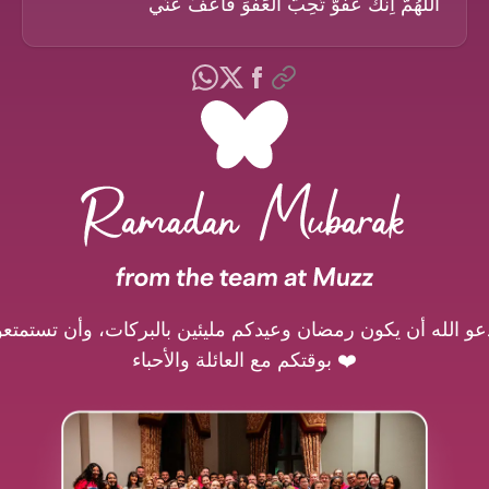
الْلَّهُمَّ اِنَّكَ عَفُوٌّ تُحِبُّ الْعَفْوَ فَاعْفُ عَنِّي
عو الله أن يكون رمضان وعيدكم مليئين بالبركات، وأن تستمتعو
بوقتكم مع العائلة والأحباء ❤️