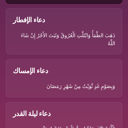
دعاء الإفطار
ذَهَبَ الظَّمَأُ وَابْتَلَّتِ الْعُرُوقُ وَثَبَتَ الأَجْرُ إِنْ شَاءَ
اللَّهُ
دعاء الإمساك
وَبِصَوْمِ غَدٍ نَّوَيْتُ مِنْ شَهْرِ رَمَضَانَ
دعاء ليلة القدر