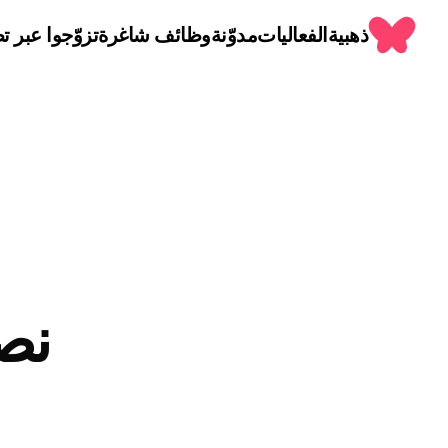
ذهبية
الفعاليات
مدوّنة
وظائف شاغرة
تزوّجوا عبر تط
نص