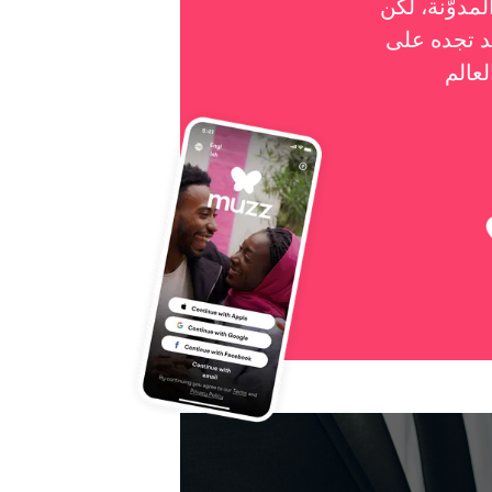
مدوّنة، لكن
جده على Muzz - أكبر تطبيق مواعدة