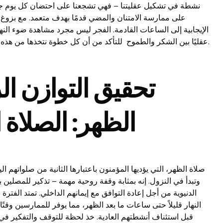
نشطة في تشكيل عقليتنا – فهي تشجعنا على احتضان كل يوم جديد 
على ممارسة الامتنان والمضي قدمًا بهدف متعمد. مع بزوغ الف
الإيجابية إلى الساعات القادمة. الفجر ليس مجرد مشاهدة ضوء النها
عقليًا بين الشكر والطموح للتأكد من أن كل خطوة نتخذها من هذه النقطة لها صدى عميق في رحلتنا عبر الحياة.
تحقيق التوازن ا
الظهر: الصلاة ا
صلاة الظهر، التي يؤديها المؤمنون باعتبارها الثانية من صلواتهم 
وتبدأ في النزول. إنه بمثابة وقفة روحية مهمة – تذكير للمصلي
الدنيوية من أجل إعادة التوافق مع إيمانهم الداخلي. تمتد الفت
النهار قليلاً حتى ساعات ما بعد الظهر، مما يوفر للممارسين وقت
قبل استئناف أنشطتهم العادية. خذ لحظة للتوقف والتفكير في إ