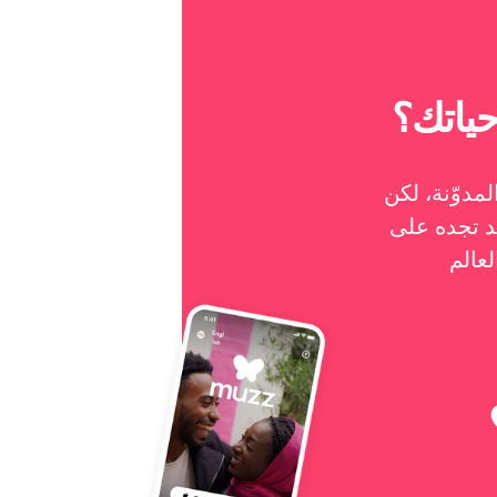
ياتك؟
مدوّنة، لكن
جده على Muzz - أكبر تطبيق مواعدة