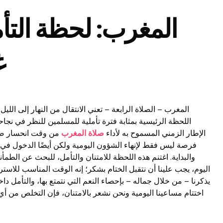
المغرب: لحظة التأ
غ
المغرب – الصلاة الرابعة – تعني الانتقال من النهار إلى الل
اللحظة الرئيسية بمثابة فترة تأملية للمسلمين للنظر في نجا
الإطار الزمني المسموح به لأداء
صلاة المغرب
من وقت انحسار ضوء 
فرصة ليس فقط لإنهاء الشؤون اليومية ولكن أيضًا الدخول في ال
والبداية. اغتنم هذه اللحظة للامتنان والتأمل، للبحث عن الطمأني
اليوم، يجب علينا أن نتقبل الختام بشكر؛ إنه الوقت المناسب للاسترخا
يذكرنا – من خلال جماله – بإحصاء النعم التي نتمتع بها، والتأمل داخ
اختتام مساعينا اليومية ونحن نشعر بالامتنان، فإن التخلص من أي