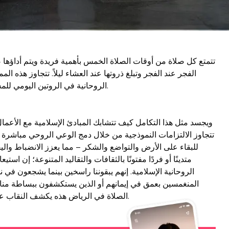
تتمتع كل صلاة من أوقات الصلاة الخمس بأهمية فريدة ويتم أداؤها 
الفجر عند الفجر وتبلغ ذروتها عند العشاء ليلاً. تتجاوز هذه ا
الروحانية في الروتين اليومي للمسلمين من شروق الشمس إلى انعكاس الليل.
ويجسد مثل هذا التكامل كيف تتشابك المبادئ الإسلامية مع الأعمال 
تتجاوز الالتزامات النموذجية من خلال دمج الوعي الروحي مباشرة في 
للبقاء على الأرض والتواضع والشكر – مما يعزز الانضباط والي
متدينًا أو فردًا مفتونًا بالثقافات والتقاليد المتنوعة؛ إن اس
الروحانية الإسلامية. إنهم يبقوننا راسخين بينما يشجعون في ن
المنغمسين بعمق في إيمانهم أو الذين يستكشفون ببساطة منا
الصلاة في الرياض هذه يكشف النقاب عن رؤية حميمة لما ينعش الروح داخل الإسلام.