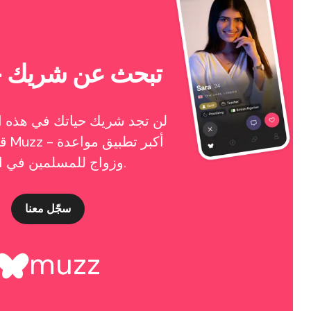
تبحث عن شريك ح
لن تجد شريك حياتك في هذه ال
قد ت
وزواج للمسلمين في العالم.
سجّل معنا
muzz