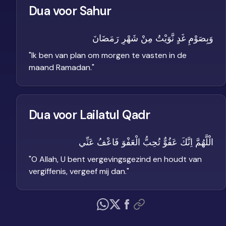
Dua voor Sahur
وَبِصَوْمِ غَدٍ نَّوَيْتُ مِنْ شَهْرِ رَمَضَانَ
"
Ik ben van plan om morgen te vasten in de
maand Ramadan.
"
Dua voor Lailatul Qadr
الْلَّهُمَّ اِنَّكَ عَفُوٌّ تُحِبُّ الْعَفْوَ فَاعْفُ عَنِّي
"
O Allah, U bent vergevingsgezind en houdt van
vergiffenis, vergeef mij dan.
"