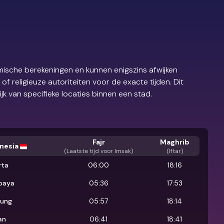
ische berekeningen en kunnen enigszins afwijken
 religieuze autoriteiten voor de exacte tijden. Dit
ijk van specifieke locaties binnen een stad.
Fajr
Maghrib
nesia
(
Laatste tijd voor Imsak
)
(Iftar)
rta
06:00
18:16
baya
05:36
17:53
ung
05:57
18:14
an
06:41
18:41