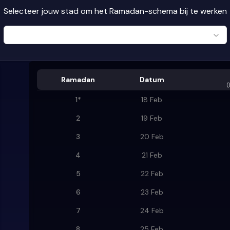
Selecteer jouw stad om het Ramadan-schema bij te werken
Ramadan
Datum
(
1
*
18 Feb
2
19 Feb
3
20 Feb
4
21 Feb
5
22 Feb
6
23 Feb
7
24 Feb
8
25 Feb