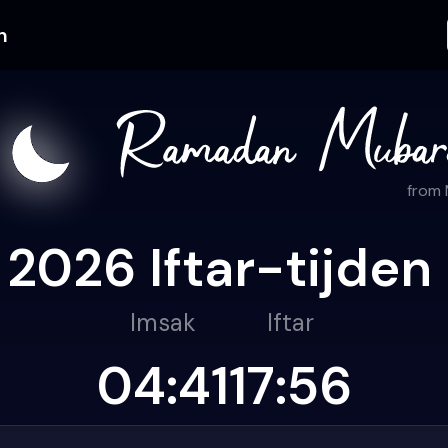
n
from
026 Iftar-tijden 
Imsak
Iftar
04:41
17:56