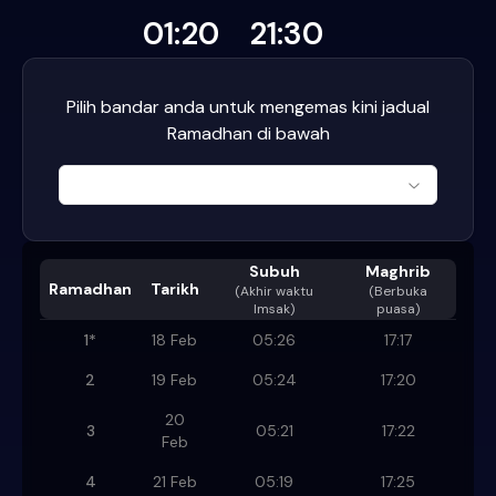
01:20
21:30
Pilih bandar anda untuk mengemas kini jadual
Ramadhan di bawah
Subuh
Maghrib
Ramadhan
Tarikh
(
Akhir waktu
(Berbuka
Imsak
)
puasa)
1
*
18 Feb
05:26
17:17
2
19 Feb
05:24
17:20
20
3
05:21
17:22
Feb
4
21 Feb
05:19
17:25