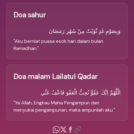
Doa sahur
وَبِصَوْمِ غَدٍ نَّوَيْتُ مِنْ شَهْرِ رَمَضَانَ
"
Aku berniat puasa esok hari dalam bulan
Ramadhan.
"
Doa malam Lailatul Qadar
الْلَّهُمَّ اِنَّكَ عَفُوٌّ تُحِبُّ الْعَفْوَ فَاعْفُ عَنِّي
"
Ya Allah, Engkau Maha Pengampun dan
menyukai pengampunan, maka ampunilah aku.
"