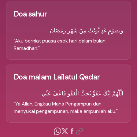
Doa sahur
وَبِصَوْمِ غَدٍ نَّوَيْتُ مِنْ شَهْرِ رَمَضَانَ
"
Aku berniat puasa esok hari dalam bulan
Ramadhan.
"
Doa malam Lailatul Qadar
الْلَّهُمَّ اِنَّكَ عَفُوٌّ تُحِبُّ الْعَفْوَ فَاعْفُ عَنِّي
"
Ya Allah, Engkau Maha Pengampun dan
menyukai pengampunan, maka ampunilah aku.
"