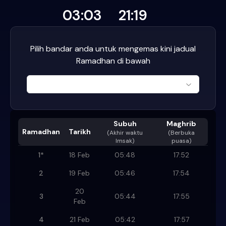
03:03
21:19
Pilih bandar anda untuk mengemas kini jadual
Ramadhan di bawah
Subuh
Maghrib
Ramadhan
Tarikh
(
Akhir waktu
(Berbuka
Imsak
)
puasa)
1
*
18 Feb
05:48
17:52
2
19 Feb
05:46
17:54
20
3
05:44
17:55
Feb
4
21 Feb
05:42
17:57