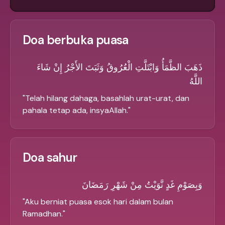
Doa berbuka puasa
ذَهَبَ الظَّمَأُ وَابْتَلَّتِ الْعُرُوقُ وَثَبَتَ الأَجْرُ إِنْ شَاءَ
اللَّهُ
"
Telah hilang dahaga, basahlah urat-urat, dan
pahala tetap ada, insyaAllah.
"
Doa sahur
وَبِصَوْمِ غَدٍ نَّوَيْتُ مِنْ شَهْرِ رَمَضَانَ
"
Aku berniat puasa esok hari dalam bulan
Ramadhan.
"