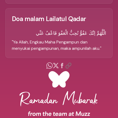
Doa malam Lailatul Qadar
الْلَّهُمَّ اِنَّكَ عَفُوٌّ تُحِبُّ الْعَفْوَ فَاعْفُ عَنِّي
"
Ya Allah, Engkau Maha Pengampun dan
menyukai pengampunan, maka ampunilah aku.
"