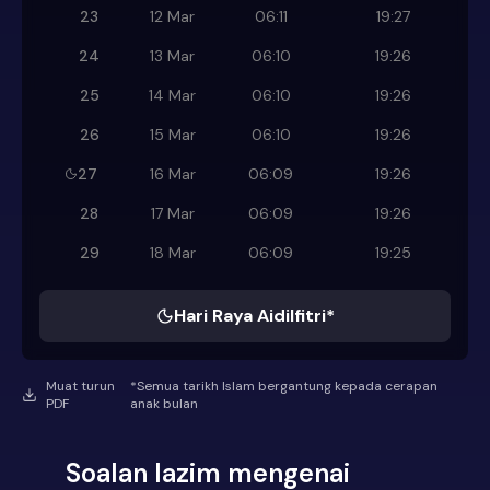
23
12 Mar
06:11
19:27
24
13 Mar
06:10
19:26
25
14 Mar
06:10
19:26
26
15 Mar
06:10
19:26
27
16 Mar
06:09
19:26
28
17 Mar
06:09
19:26
29
18 Mar
06:09
19:25
Hari Raya Aidilfitri*
Muat turun
*Semua tarikh Islam bergantung kepada cerapan
PDF
anak bulan
Soalan lazim mengenai