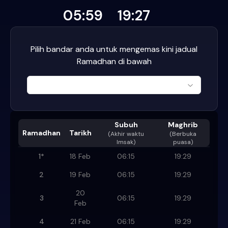
05:59
19:27
Pilih bandar anda untuk mengemas kini jadual
Ramadhan di bawah
Subuh
Maghrib
Ramadhan
Tarikh
(
Akhir waktu
(Berbuka
Imsak
)
puasa)
1
*
18 Feb
06:15
19:29
2
19 Feb
06:15
19:29
20
3
06:15
19:29
Feb
4
21 Feb
06:15
19:29