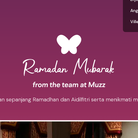
Ang
Vil
 sepanjang Ramadhan dan Aidilfitri serta menikmati ma