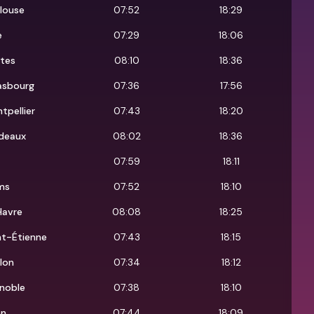
louse
07:52
18:29
e
07:29
18:06
tes
08:10
18:36
asbourg
07:36
17:56
tpellier
07:43
18:20
deaux
08:02
18:36
07:59
18:11
ms
07:52
18:10
Havre
08:08
18:25
nt-Étienne
07:43
18:15
lon
07:34
18:12
noble
07:38
18:10
on
07:44
18:09