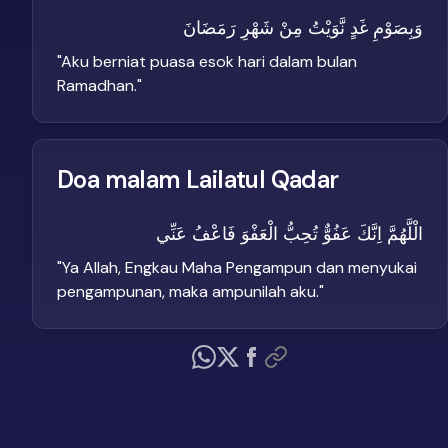
وَبِصَوْمِ غَدٍ نَّوَيْتُ مِنْ شَهْرِ رَمَضَانَ
"
Aku berniat puasa esok hari dalam bulan
Ramadhan.
"
Doa malam Lailatul Qadar
الْلَّهُمَّ اِنَّكَ عَفُوٌّ تُحِبُّ الْعَفْوَ فَاعْفُ عَنِّي
"
Ya Allah, Engkau Maha Pengampun dan menyukai
pengampunan, maka ampunilah aku.
"