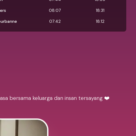
ers
08:07
18:31
leurbanne
07:42
18:12
sa bersama keluarga dan insan tersayang ❤️