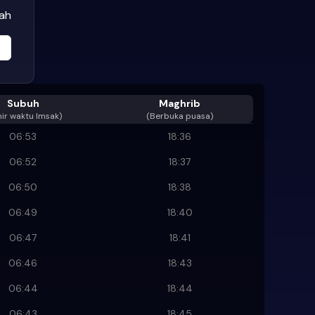
wah
Subuh
Maghrib
ir waktu Imsak
)
(Berbuka puasa)
06:53
18:36
06:52
18:37
06:50
18:38
06:49
18:40
06:47
18:41
06:46
18:43
06:44
18:44
06:43
18:45