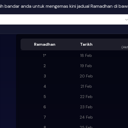
lih bandar anda untuk mengemas kini jadual Ramadhan di ba
Ramadhan
Tarikh
(
Akh
1
*
18 Feb
2
19 Feb
3
20 Feb
4
21 Feb
5
22 Feb
6
23 Feb
7
24 Feb
8
25 Feb