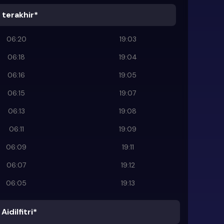
terakhir*
06:20
19:03
06:18
19:04
06:16
19:05
06:15
19:07
06:13
19:08
06:11
19:09
06:09
19:11
06:07
19:12
06:05
19:13
Aidilfitri*