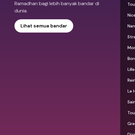
Ramadhan bagi lebih banyak bandar di
Tou
dunia.
Nic
Lihat semua bandar
Nan
Str
Mon
Bor
Lille
Rei
Le 
Sai
Tou
Gre
Dij