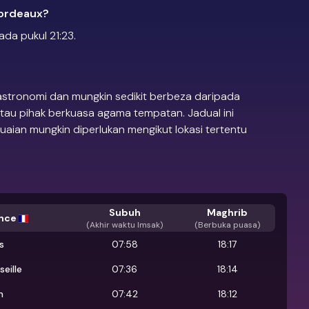
Bordeaux?
da pukul 21:23.
 astronomi dan mungkin sedikit berbeza daripada
tau pihak berkuasa agama tempatan. Jadual ini
ian mungkin diperlukan mengikut lokasi tertentu
Subuh
Maghrib
nce
(
Akhir waktu Imsak
)
(Berbuka puasa)
is
07:58
18:17
seille
07:36
18:14
n
07:42
18:12