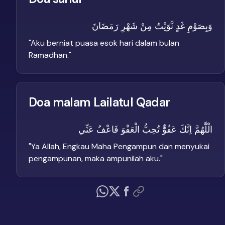
وَبِصَوْمِ غَدٍ نَّوَيْتُ مِنْ شَهْرِ رَمَضَانَ
"
Aku berniat puasa esok hari dalam bulan
Ramadhan.
"
Doa malam Lailatul Qadar
الْلَّهُمَّ اِنَّكَ عَفُوٌّ تُحِبُّ الْعَفْوَ فَاعْفُ عَنِّي
"
Ya Allah, Engkau Maha Pengampun dan menyukai
pengampunan, maka ampunilah aku.
"