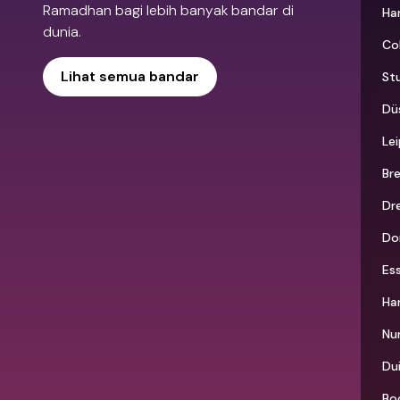
Ramadhan bagi lebih banyak bandar di
Ha
dunia.
Co
Lihat semua bandar
St
Dü
Lei
Br
Dr
Do
Es
Ha
Nu
Du
Bo