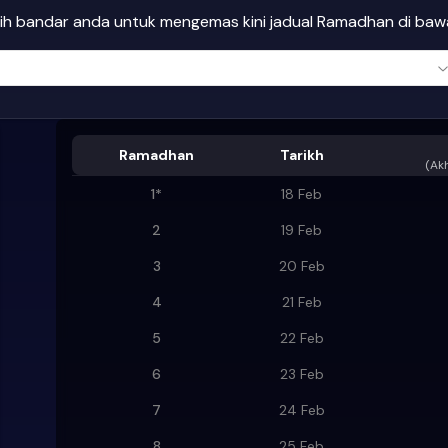
lih bandar anda untuk mengemas kini jadual Ramadhan di ba
Ramadhan
Tarikh
(
Akh
1
*
18 Feb
2
19 Feb
3
20 Feb
4
21 Feb
5
22 Feb
6
23 Feb
7
24 Feb
8
25 Feb