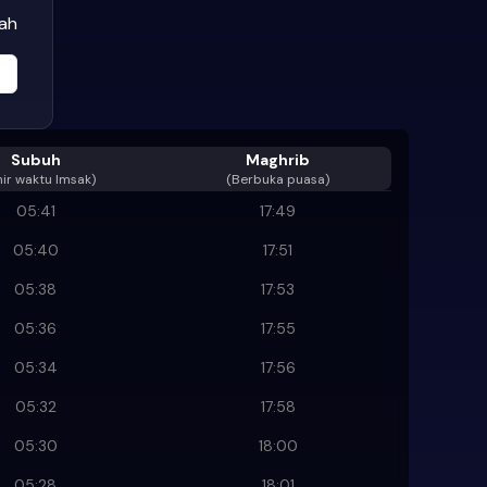
wah
Subuh
Maghrib
ir waktu Imsak
)
(Berbuka puasa)
05:41
17:49
05:40
17:51
05:38
17:53
05:36
17:55
05:34
17:56
05:32
17:58
05:30
18:00
05:28
18:01