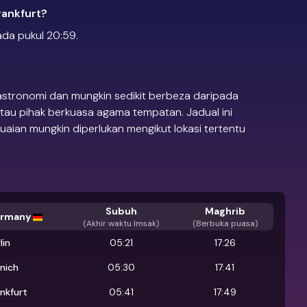
rankfurt?
ada pukul 20:59.
 astronomi dan mungkin sedikit berbeza daripada
tau pihak berkuasa agama tempatan. Jadual ini
ian mungkin diperlukan mengikut lokasi tertentu
Subuh
Maghrib
rmany
(
Akhir waktu Imsak
)
(Berbuka puasa)
lin
05:21
17:26
nich
05:30
17:41
ankfurt
05:41
17:49