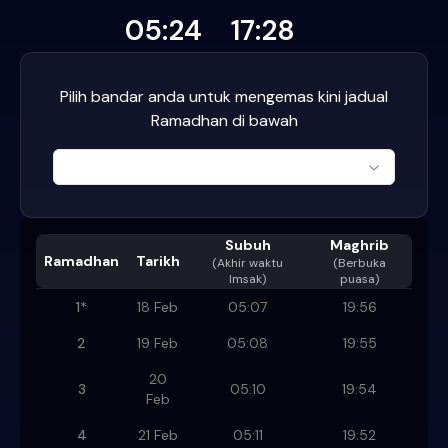
05:24
17:28
Pilih bandar anda untuk mengemas kini jadual
Ramadhan di bawah
Subuh
Maghrib
Ramadhan
Tarikh
(
Akhir waktu
(Berbuka
Imsak
)
puasa)
1
*
18 Feb
05:07
19:56
2
19 Feb
05:08
19:55
20
3
05:10
19:54
Feb
4
21 Feb
05:11
19:52