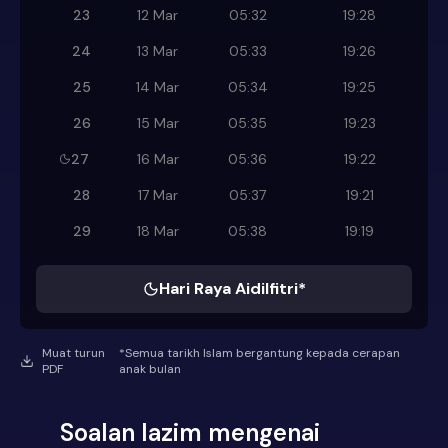
23
12 Mar
05:32
19:28
24
13 Mar
05:33
19:26
25
14 Mar
05:34
19:25
26
15 Mar
05:35
19:23
27
16 Mar
05:36
19:22
28
17 Mar
05:37
19:21
29
18 Mar
05:38
19:19
Hari Raya Aidilfitri*
Muat turun
*Semua tarikh Islam bergantung kepada cerapan
PDF
anak bulan
Soalan lazim mengenai