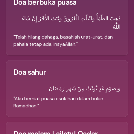
Doa berbuka puasa
ذَهَبَ الظَّمَأُ وَابْتَلَّتِ الْعُرُوقُ وَثَبَتَ الأَجْرُ إِنْ شَاءَ
اللَّهُ
"
Telah hilang dahaga, basahlah urat-urat, dan
pahala tetap ada, insyaAllah.
"
Doa sahur
وَبِصَوْمِ غَدٍ نَّوَيْتُ مِنْ شَهْرِ رَمَضَانَ
"
Aku berniat puasa esok hari dalam bulan
Ramadhan.
"
Doa malam Lailatul Qadar