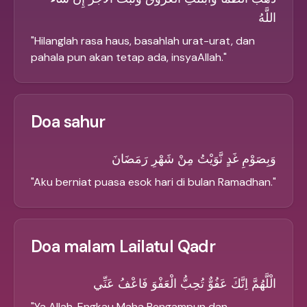
اللَّهُ
"
Hilanglah rasa haus, basahlah urat-urat, dan
pahala pun akan tetap ada, insyaAllah.
"
Doa sahur
وَبِصَوْمِ غَدٍ نَّوَيْتُ مِنْ شَهْرِ رَمَضَانَ
"
Aku berniat puasa esok hari di bulan Ramadhan.
"
Doa malam Lailatul Qadr
الْلَّهُمَّ اِنَّكَ عَفُوٌّ تُحِبُّ الْعَفْوَ فَاعْفُ عَنِّي
"
Ya Allah, Engkau Maha Pengampun dan