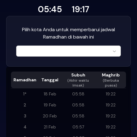
05:45
19:17
Pilih kota Anda untuk memperbarui jadwal
Ramadhan di bawah ini
Subuh
Maghrib
Ramadhan
Tanggal
(
Akhir waktu
(Berbuka
Imsak
)
puasa)
1
*
18 Feb
05:58
19:22
2
19 Feb
05:58
19:22
3
20 Feb
05:58
19:22
4
21 Feb
05:57
19:22