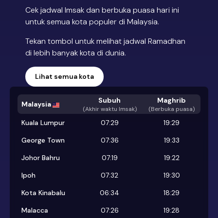
Cek jadwal Imsak dan berbuka puasa hari ini
untuk semua kota populer di Malaysia.
Tekan tombol untuk melihat jadwal Ramadhan
di lebih banyak kota di dunia.
Lihat semua kota
Subuh
Maghrib
Malaysia
(
Akhir waktu Imsak
)
(Berbuka puasa)
Kuala Lumpur
07:29
19:29
George Town
07:36
19:33
Johor Bahru
07:19
19:22
Ipoh
07:32
19:30
Kota Kinabalu
06:34
18:29
Malacca
07:26
19:28