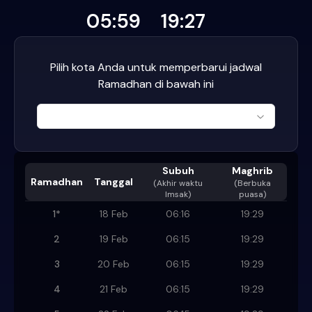
05:59
19:27
Pilih kota Anda untuk memperbarui jadwal
Ramadhan di bawah ini
Subuh
Maghrib
Ramadhan
Tanggal
(
Akhir waktu
(Berbuka
Imsak
)
puasa)
1
*
18 Feb
06:16
19:29
2
19 Feb
06:15
19:29
3
20 Feb
06:15
19:29
4
21 Feb
06:15
19:29