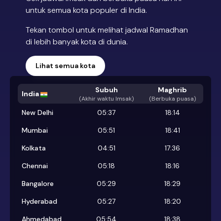
untuk semua kota populer di India.
Tekan tombol untuk melihat jadwal Ramadhan
di lebih banyak kota di dunia.
Lihat semua kota
Subuh
Maghrib
India
(
Akhir waktu Imsak
)
(Berbuka puasa)
New Delhi
05:37
18:14
Mumbai
05:51
18:41
Kolkata
04:51
17:36
Chennai
05:18
18:16
Bangalore
05:29
18:29
Hyderabad
05:27
18:20
Ahmedabad
05:54
18:38