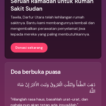
Seruan Ramadan untuk Rumah
Sakit Sudan
Tawila, Darfur Utara telah kehilangan rumah
sakitnya. Bantu kami membangunnya kembali dan
mengembalikan perawatan penyelamat jiwa
kepada mereka yang paling membutuhkannya.
Donasi sekarang
Doa berbuka puasa
ذَهَبَ الظَّمَأُ وَابْتَلَّتِ الْعُرُوقُ وَثَبَتَ الأَجْرُ إِنْ شَاءَ
اللَّهُ
"
Hilanglah rasa haus, basahlah urat-urat, dan
pahala pun akan tetap ada, insyaAllah.
"