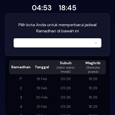
04:53
18:45
Pilih kota Anda untuk memperbarui jadwal
Ramadhan di bawah ini
Subuh
Maghrib
Ramadhan
Tanggal
(
Akhir waktu
(Berbuka
Imsak
)
puasa)
1
*
18 Feb
05:29
18:29
2
19 Feb
05:29
18:29
3
20 Feb
05:28
18:29
4
21 Feb
05:28
18:29