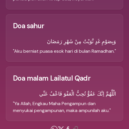
Doa sahur
وَبِصَوْمِ غَدٍ نَّوَيْتُ مِنْ شَهْرِ رَمَضَانَ
"
Aku berniat puasa esok hari di bulan Ramadhan.
"
Doa malam Lailatul Qadr
الْلَّهُمَّ اِنَّكَ عَفُوٌّ تُحِبُّ الْعَفْوَ فَاعْفُ عَنِّي
"
Ya Allah, Engkau Maha Pengampun dan
menyukai pengampunan, maka ampunilah aku.
"