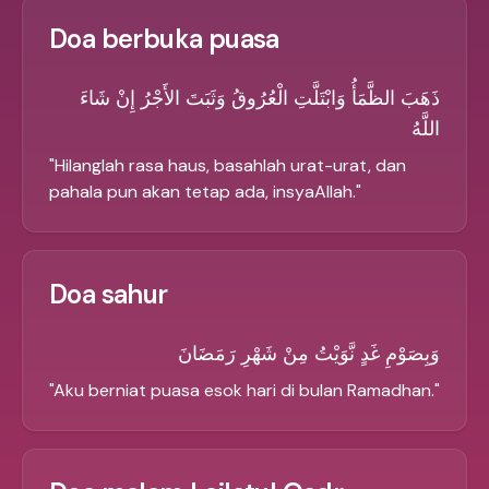
Doa berbuka puasa
ذَهَبَ الظَّمَأُ وَابْتَلَّتِ الْعُرُوقُ وَثَبَتَ الأَجْرُ إِنْ شَاءَ
اللَّهُ
"
Hilanglah rasa haus, basahlah urat-urat, dan
pahala pun akan tetap ada, insyaAllah.
"
Doa sahur
وَبِصَوْمِ غَدٍ نَّوَيْتُ مِنْ شَهْرِ رَمَضَانَ
"
Aku berniat puasa esok hari di bulan Ramadhan.
"