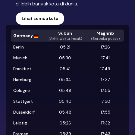
di lebih banyak kota di dunia.
Lihat semua kota
Subuh
Maghrib
Germany
(
Akhir waktu Imsak
)
(Berbuka puasa)
Berlin
05:21
17:26
Munich
05:30
17:41
Frankfurt
05:41
17:49
Hamburg
05:34
17:37
Cologne
05:48
17:55
Stuttgart
05:40
17:50
Düsseldorf
05:48
17:55
Leipzig
05:26
17:32
Bremen
05:39
17:43