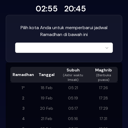
02:55
20:45
Pilih kota Anda untuk memperbarui jadwal
Ramadhan di bawah ini
Subuh
Maghrib
Ramadhan
Tanggal
(
Akhir waktu
(Berbuka
Imsak
)
puasa)
1
*
18 Feb
05:21
17:26
2
19 Feb
05:19
17:28
3
20 Feb
05:17
17:29
4
21 Feb
05:16
17:31