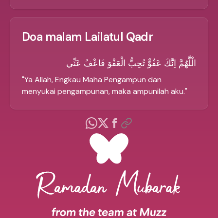
Doa malam Lailatul Qadr
الْلَّهُمَّ اِنَّكَ عَفُوٌّ تُحِبُّ الْعَفْوَ فَاعْفُ عَنِّي
"
Ya Allah, Engkau Maha Pengampun dan
menyukai pengampunan, maka ampunilah aku.
"