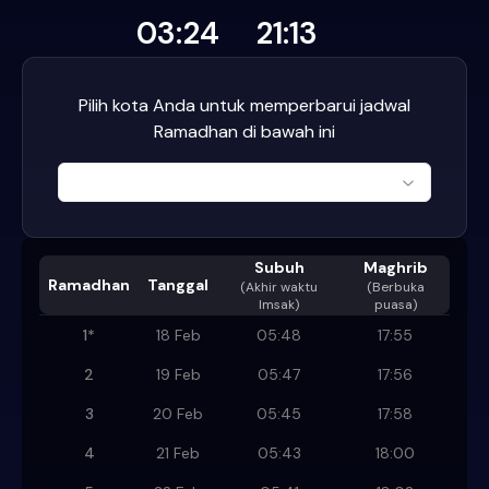
03:24
21:13
Pilih kota Anda untuk memperbarui jadwal
Ramadhan di bawah ini
Subuh
Maghrib
Ramadhan
Tanggal
(
Akhir waktu
(Berbuka
Imsak
)
puasa)
1
*
18 Feb
05:48
17:55
2
19 Feb
05:47
17:56
3
20 Feb
05:45
17:58
4
21 Feb
05:43
18:00