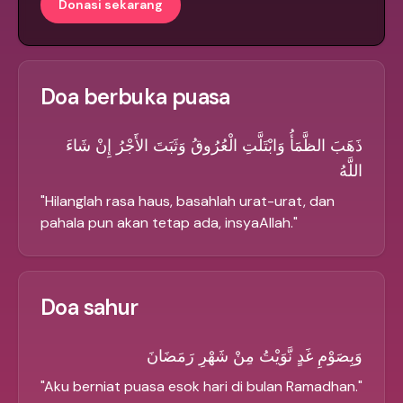
Donasi sekarang
Doa berbuka puasa
ذَهَبَ الظَّمَأُ وَابْتَلَّتِ الْعُرُوقُ وَثَبَتَ الأَجْرُ إِنْ شَاءَ
اللَّهُ
"
Hilanglah rasa haus, basahlah urat-urat, dan
pahala pun akan tetap ada, insyaAllah.
"
Doa sahur
وَبِصَوْمِ غَدٍ نَّوَيْتُ مِنْ شَهْرِ رَمَضَانَ
"
Aku berniat puasa esok hari di bulan Ramadhan.
"