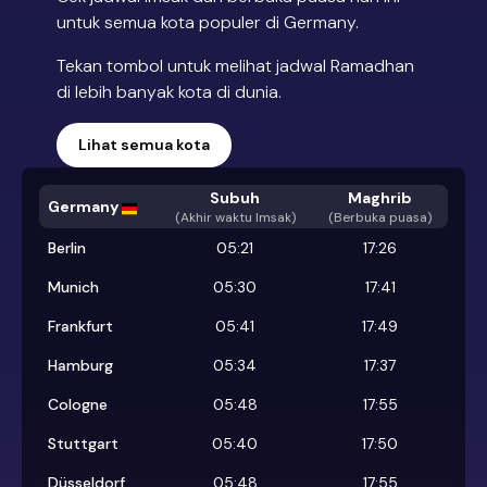
untuk semua kota populer di Germany.
Tekan tombol untuk melihat jadwal Ramadhan
di lebih banyak kota di dunia.
Lihat semua kota
Subuh
Maghrib
Germany
(
Akhir waktu Imsak
)
(Berbuka puasa)
Berlin
05:21
17:26
Munich
05:30
17:41
Frankfurt
05:41
17:49
Hamburg
05:34
17:37
Cologne
05:48
17:55
Stuttgart
05:40
17:50
Düsseldorf
05:48
17:55