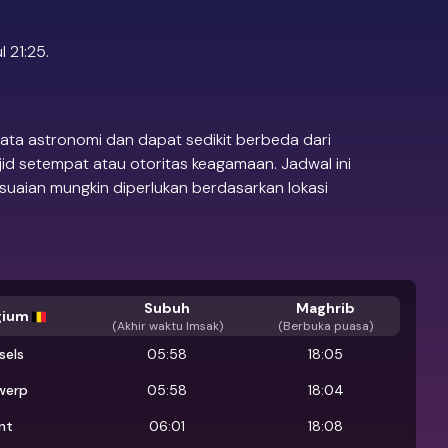
 21:25.
ata astronomi dan dapat sedikit berbeda dari
jid setempat atau otoritas keagamaan. Jadwal ini
suaian mungkin diperlukan berdasarkan lokasi
Subuh
Maghrib
gium
(
Akhir waktu Imsak
)
(Berbuka puasa)
sels
05:58
18:05
werp
05:58
18:04
nt
06:01
18:08