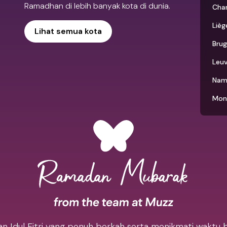
Ramadhan di lebih banyak kota di dunia.
Char
Lièg
Lihat semua kota
Brug
Leu
Nam
Mon
 Idul Fitri yang penuh berkah serta menikmati waktu 