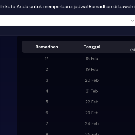
ilih kota Anda untuk memperbarui jadwal Ramadhan di bawah i
Ramadhan
Tanggal
(
A
1
*
18 Feb
2
19 Feb
3
20 Feb
4
21 Feb
5
22 Feb
6
23 Feb
7
24 Feb
8
25 Feb