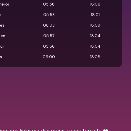
leroi
05:58
18:06
e
05:53
18:01
es
06:03
18:09
ven
05:57
18:04
ur
05:56
18:04
s
06:00
18:08
bersama keluarga dan orang-orang tercinta ❤️