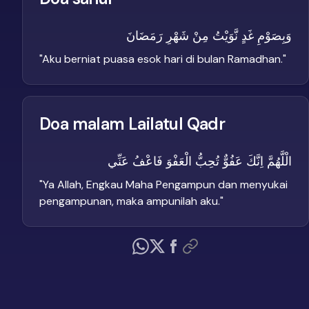
وَبِصَوْمِ غَدٍ نَّوَيْتُ مِنْ شَهْرِ رَمَضَانَ
"
Aku berniat puasa esok hari di bulan Ramadhan.
"
Doa malam Lailatul Qadr
الْلَّهُمَّ اِنَّكَ عَفُوٌّ تُحِبُّ الْعَفْوَ فَاعْفُ عَنِّي
"
Ya Allah, Engkau Maha Pengampun dan menyukai
pengampunan, maka ampunilah aku.
"