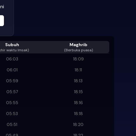
ni
Subuh
Maghrib
khir waktu Imsak
)
(Berbuka puasa)
06:03
18:09
06:01
18:11
05:59
18:13
05:57
18:15
05:55
18:16
05:53
18:18
05:51
18:20
05:49
18:22