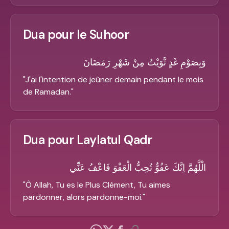
Dua pour le Suhoor
وَبِصَوْمِ غَدٍ نَّوَيْتُ مِنْ شَهْرِ رَمَضَانَ
"
J'ai l'intention de jeûner demain pendant le mois
de Ramadan.
"
Dua pour Laylatul Qadr
الْلَّهُمَّ اِنَّكَ عَفُوٌّ تُحِبُّ الْعَفْوَ فَاعْفُ عَنِّي
"
Ô Allah, Tu es le Plus Clément, Tu aimes
pardonner, alors pardonne-moi.
"