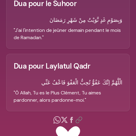
Dua pour le Suhoor
وَبِصَوْمِ غَدٍ نَّوَيْتُ مِنْ شَهْرِ رَمَضَانَ
"
J'ai l'intention de jeûner demain pendant le mois
de Ramadan.
"
Dua pour Laylatul Qadr
الْلَّهُمَّ اِنَّكَ عَفُوٌّ تُحِبُّ الْعَفْوَ فَاعْفُ عَنِّي
"
Ô Allah, Tu es le Plus Clément, Tu aimes
pardonner, alors pardonne-moi.
"