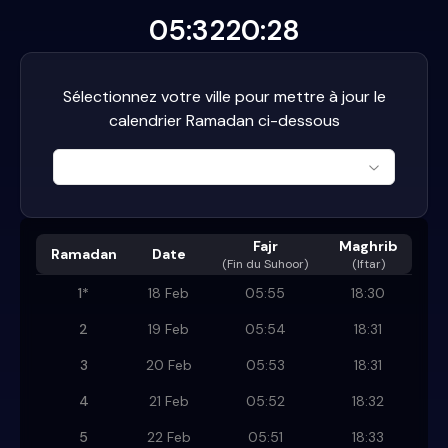
05:32
20:28
Sélectionnez votre ville pour mettre à jour le
calendrier Ramadan ci-dessous
Fajr
Maghrib
Ramadan
Date
(
Fin du Suhoor
)
(Iftar)
1
*
18 Feb
05:55
18:30
2
19 Feb
05:54
18:31
3
20 Feb
05:53
18:31
4
21 Feb
05:52
18:32
5
22 Feb
05:51
18:33