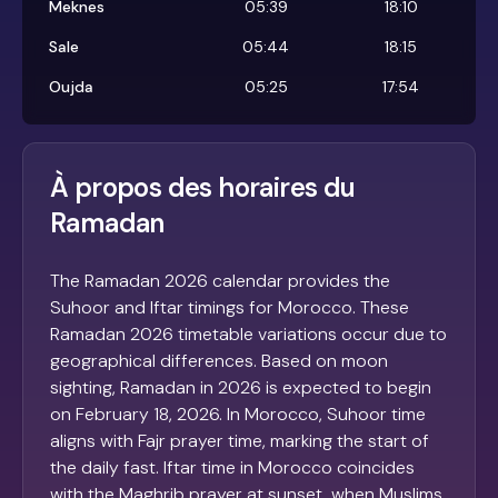
Meknes
05:39
18:10
Sale
05:44
18:15
Oujda
05:25
17:54
À propos des horaires du
Ramadan
The Ramadan 2026 calendar provides the
Suhoor and Iftar timings for Morocco. These
Ramadan 2026 timetable variations occur due to
geographical differences. Based on moon
sighting, Ramadan in 2026 is expected to begin
on February 18, 2026. In Morocco, Suhoor time
aligns with Fajr prayer time, marking the start of
the daily fast. Iftar time in Morocco coincides
with the Maghrib prayer at sunset, when Muslims