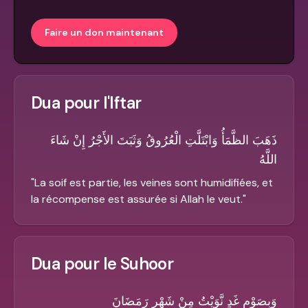
Faire un don maintenant
Dua pour l'Iftar
ذَهَبَ الظَّمَأُ وَابْتَلَّتِ الْعُرُوقُ وَثَبَتَ الأَجْرُ إِنْ شَاءَ
اللَّهُ
"
La soif est partie, les veines sont humidifiées, et
la récompense est assurée si Allah le veut.
"
Dua pour le Suhoor
وَبِصَوْمِ غَدٍ نَّوَيْتُ مِنْ شَهْرِ رَمَضَانَ