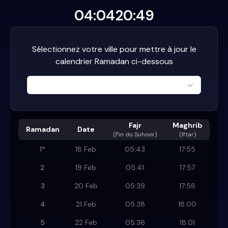
04:04
20:49
Sélectionnez votre ville pour mettre à jour le
calendrier Ramadan ci-dessous
Fajr
Maghrib
Ramadan
Date
(
Fin du Suhoor
)
(Iftar)
1
*
18 Feb
05:43
17:55
2
19 Feb
05:41
17:57
3
20 Feb
05:39
17:58
4
21 Feb
05:38
18:00
5
22 Feb
05:36
18:01