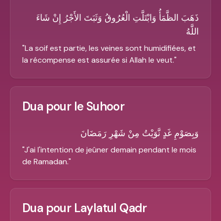
ذَهَبَ الظَّمَأُ وَابْتَلَّتِ الْعُرُوقُ وَثَبَتَ الأَجْرُ إِنْ شَاءَ
اللَّهُ
"
La soif est partie, les veines sont humidifiées, et
la récompense est assurée si Allah le veut.
"
Dua pour le Suhoor
وَبِصَوْمِ غَدٍ نَّوَيْتُ مِنْ شَهْرِ رَمَضَانَ
"
J'ai l'intention de jeûner demain pendant le mois
de Ramadan.
"
Dua pour Laylatul Qadr