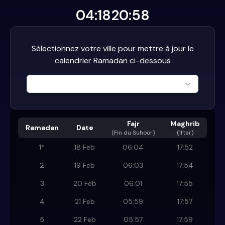
04:18
20:58
Sélectionnez votre ville pour mettre à jour le
calendrier Ramadan ci-dessous
Fajr
Maghrib
Ramadan
Date
(
Fin du Suhoor
)
(Iftar)
1
*
18 Feb
06:04
17:52
2
19 Feb
06:03
17:54
3
20 Feb
06:01
17:55
4
21 Feb
05:59
17:57
5
22 Feb
05:57
17:59