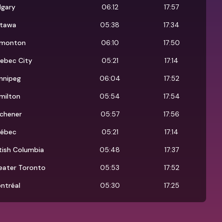
lgary
06:12
17:57
tawa
05:38
17:34
monton
06:10
17:50
ebec City
05:21
17:14
nnipeg
06:04
17:52
milton
05:54
17:54
tchener
05:57
17:56
ébec
05:21
17:14
itish Columbia
05:48
17:37
eater Toronto
05:53
17:52
ntréal
05:30
17:25