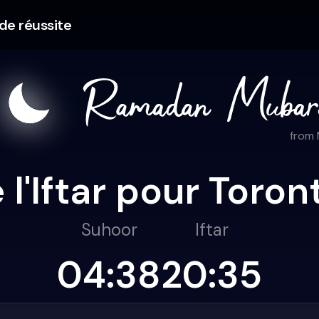
 de réussite
from
 l'Iftar pour Toro
Suhoor
Iftar
04:38
20:35