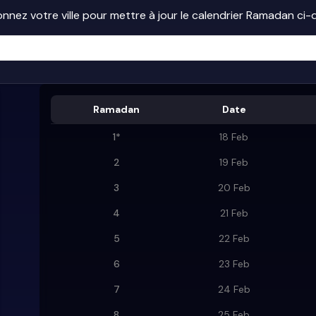
onnez votre ville pour mettre à jour le calendrier Ramadan ci
Ramadan
Date
1
*
18 Feb
2
19 Feb
3
20 Feb
4
21 Feb
5
22 Feb
6
23 Feb
7
24 Feb
8
25 Feb