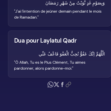
وَبِصَوْمِ غَدٍ نَّوَيْتُ مِنْ شَهْرِ رَمَضَانَ
"
J'ai l'intention de jeûner demain pendant le mois
de Ramadan.
"
Dua pour Laylatul Qadr
الْلَّهُمَّ اِنَّكَ عَفُوٌّ تُحِبُّ الْعَفْوَ فَاعْفُ عَنِّي
"
Ô Allah, Tu es le Plus Clément, Tu aimes
pardonner, alors pardonne-moi.
"