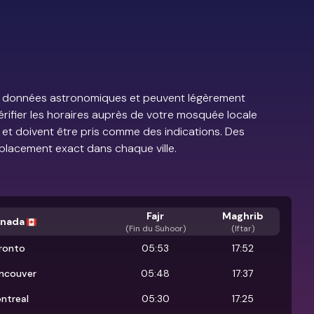
e de données astronomiques et peuvent légèrement
vérifier les horaires auprès de votre mosquée locale
s et doivent être pris comme des indications. Des
placement exact dans chaque ville.
Fajr
Maghrib
nada
(
Fin du Suhoor
)
(Iftar)
ronto
05:53
17:52
ncouver
05:48
17:37
ntreal
05:30
17:25