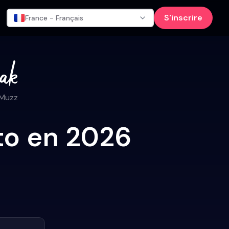
S'inscrire
France - Français
 Muzz
nto en 2026