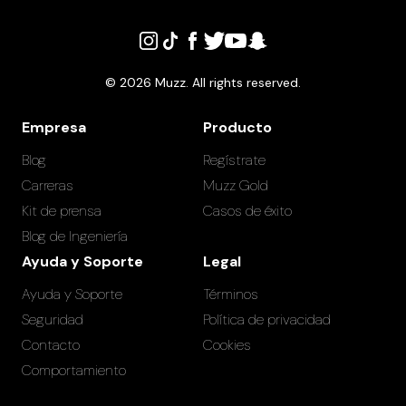
©
2026
Muzz. All rights reserved.
Empresa
Producto
Blog
Regístrate
Carreras
Muzz Gold
Kit de prensa
Casos de éxito
Blog de Ingeniería
Ayuda y Soporte
Legal
Ayuda y Soporte
Términos
Seguridad
Política de privacidad
Contacto
Cookies
Comportamiento