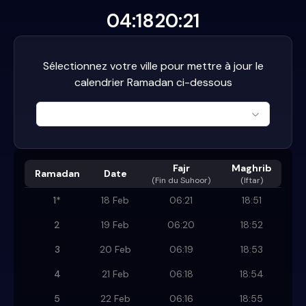
04:18
20:21
Sélectionnez votre ville pour mettre à jour le
calendrier Ramadan ci-dessous
Fajr
Maghrib
Ramadan
Date
(
Fin du Suhoor
)
(Iftar)
1
*
18 Feb
06:21
18:51
2
19 Feb
06:20
18:52
3
20 Feb
06:19
18:53
4
21 Feb
06:18
18:54
5
22 Feb
06:16
18:55