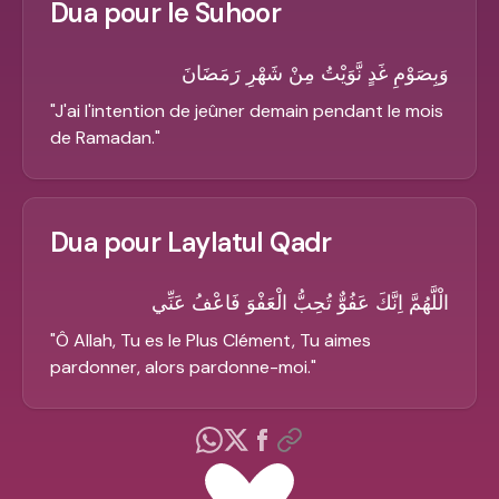
Dua pour le Suhoor
وَبِصَوْمِ غَدٍ نَّوَيْتُ مِنْ شَهْرِ رَمَضَانَ
"
J'ai l'intention de jeûner demain pendant le mois
de Ramadan.
"
Dua pour Laylatul Qadr
الْلَّهُمَّ اِنَّكَ عَفُوٌّ تُحِبُّ الْعَفْوَ فَاعْفُ عَنِّي
"
Ô Allah, Tu es le Plus Clément, Tu aimes
pardonner, alors pardonne-moi.
"