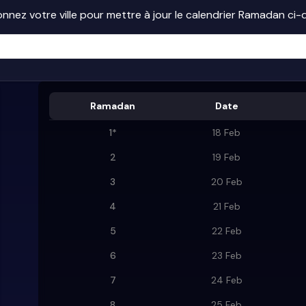
onnez votre ville pour mettre à jour le calendrier Ramadan ci
Ramadan
Date
1
*
18 Feb
2
19 Feb
3
20 Feb
4
21 Feb
5
22 Feb
6
23 Feb
7
24 Feb
8
25 Feb