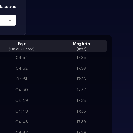
-dessous
Fajr
Maghrib
(
Fin du Suhoor
)
(Iftar)
04:52
17:35
04:52
17:36
04:51
17:36
04:50
17:37
04:49
17:38
04:49
17:38
04:48
17:39
04:47
17:39