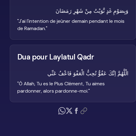
وَبِصَوْمِ غَدٍ نَّوَيْتُ مِنْ شَهْرِ رَمَضَانَ
"
J'ai l'intention de jeûner demain pendant le mois
de Ramadan.
"
Dua pour Laylatul Qadr
الْلَّهُمَّ اِنَّكَ عَفُوٌّ تُحِبُّ الْعَفْوَ فَاعْفُ عَنِّي
"
Ô Allah, Tu es le Plus Clément, Tu aimes
pardonner, alors pardonne-moi.
"