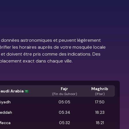
e de données astronomiques et peuvent légèrement
vérifier les horaires auprès de votre mosquée locale
s et doivent être pris comme des indications. Des
placement exact dans chaque ville.
Fajr
Maghrib
Saudi Arabia
(
Fin du Suhoor
)
(Iftar)
Riyadh
05:05
17:50
Jeddah
05:34
18:23
Mecca
05:32
18:21