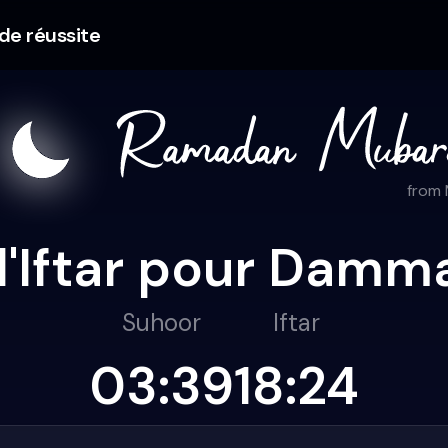
 de réussite
from
 l'Iftar pour Dam
Suhoor
Iftar
03:39
18:24