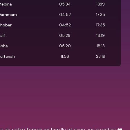
Medina
05:34
18:19
Dammam
04:52
17:35
Khobar
04:52
17:35
aif
05:29
18:19
Abha
05:20
18:13
Sultanah
11:56
23:19
ez de votre temps en famille et avec vos proches ❤️