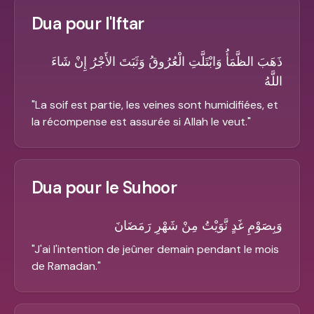
Dua pour l'Iftar
ذَهَبَ الظَّمَأُ وَابْتَلَّتِ الْعُرُوقُ وَثَبَتَ الأَجْرُ إِنْ شَاءَ
اللَّهُ
"
La soif est partie, les veines sont humidifiées, et
la récompense est assurée si Allah le veut.
"
Dua pour le Suhoor
وَبِصَوْمِ غَدٍ نَّوَيْتُ مِنْ شَهْرِ رَمَضَانَ
"
J'ai l'intention de jeûner demain pendant le mois
de Ramadan.
"