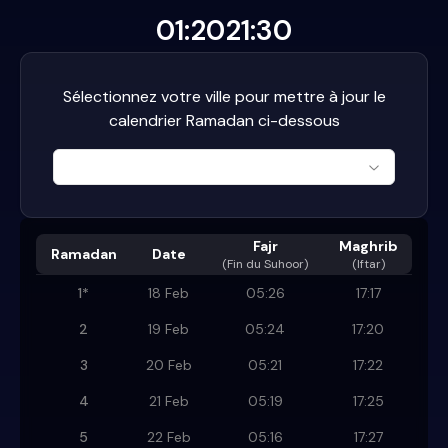
01:20
21:30
Sélectionnez votre ville pour mettre à jour le
calendrier Ramadan ci-dessous
Fajr
Maghrib
Ramadan
Date
(
Fin du Suhoor
)
(Iftar)
1
*
18 Feb
05:26
17:17
2
19 Feb
05:24
17:20
3
20 Feb
05:21
17:22
4
21 Feb
05:19
17:25
5
22 Feb
05:16
17:27