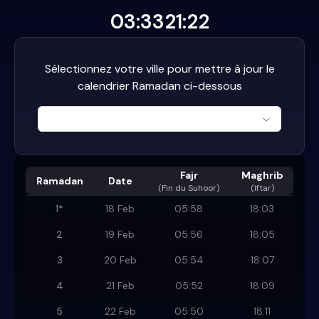
03:33
21:22
Sélectionnez votre ville pour mettre à jour le
calendrier Ramadan ci-dessous
Fajr
Maghrib
Ramadan
Date
(
Fin du Suhoor
)
(Iftar)
1
*
18 Feb
05:58
18:03
2
19 Feb
05:56
18:05
3
20 Feb
05:54
18:07
4
21 Feb
05:52
18:09
5
22 Feb
05:50
18:11