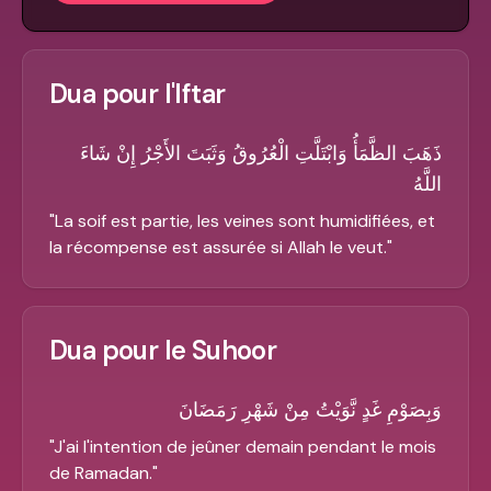
Dua pour l'Iftar
ذَهَبَ الظَّمَأُ وَابْتَلَّتِ الْعُرُوقُ وَثَبَتَ الأَجْرُ إِنْ شَاءَ
اللَّهُ
"
La soif est partie, les veines sont humidifiées, et
la récompense est assurée si Allah le veut.
"
Dua pour le Suhoor
وَبِصَوْمِ غَدٍ نَّوَيْتُ مِنْ شَهْرِ رَمَضَانَ
"
J'ai l'intention de jeûner demain pendant le mois
de Ramadan.
"