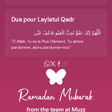
Dua pour Laylatul Qadr
الْلَّهُمَّ اِنَّكَ عَفُوٌّ تُحِبُّ الْعَفْوَ فَاعْفُ عَنِّي
"
Ô Allah, Tu es le Plus Clément, Tu aimes
pardonner, alors pardonne-moi.
"