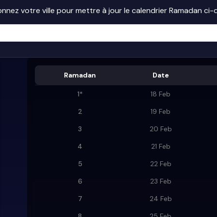
onnez votre ville pour mettre à jour le calendrier Ramadan ci
Ramadan
Date
1
*
18 Feb
2
19 Feb
3
20 Feb
4
21 Feb
5
22 Feb
6
23 Feb
7
24 Feb
8
25 Feb