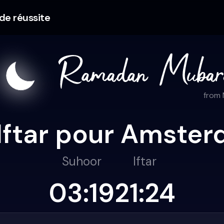
 de réussite
from
l'Iftar pour Amste
Suhoor
Iftar
03:19
21:24