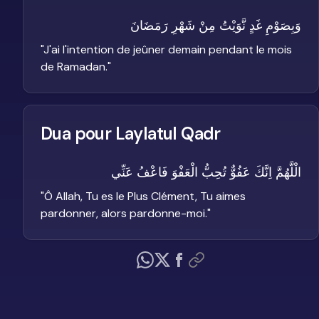
وَبِصَوْمِ غَدٍ نَّوَيْتُ مِنْ شَهْرِ رَمَضَانَ
"
J'ai l'intention de jeûner demain pendant le mois
de Ramadan.
"
Dua pour Laylatul Qadr
الْلَّهُمَّ اِنَّكَ عَفُوٌّ تُحِبُّ الْعَفْوَ فَاعْفُ عَنِّي
"
Ô Allah, Tu es le Plus Clément, Tu aimes
pardonner, alors pardonne-moi.
"