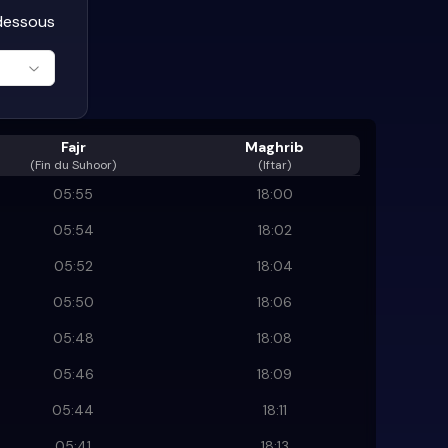
-dessous
Fajr
Maghrib
(
Fin du Suhoor
)
(Iftar)
05:55
18:00
05:54
18:02
05:52
18:04
05:50
18:06
05:48
18:08
05:46
18:09
05:44
18:11
05:41
18:13