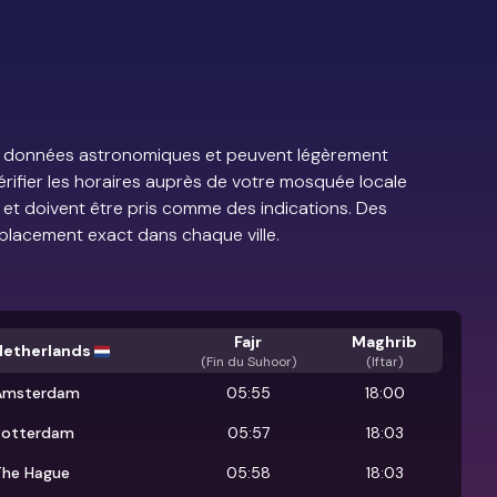
?
e de données astronomiques et peuvent légèrement
vérifier les horaires auprès de votre mosquée locale
s et doivent être pris comme des indications. Des
placement exact dans chaque ville.
Fajr
Maghrib
Netherlands
(
Fin du Suhoor
)
(Iftar)
Amsterdam
05:55
18:00
Rotterdam
05:57
18:03
The Hague
05:58
18:03