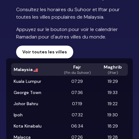
Consultez les horaires du Suhoor et Iftar pour
toutes les villes populaires de Malaysia.
Appuyez sur le bouton pour voir le calendrier
Ramadan pour d'autres villes du monde.
Voir toutes les villes
Fajr
Maghrib
Malaysia
(
Fin du Suhoor
)
(Iftar)
Kuala Lumpur
07:29
19:29
George Town
07:36
19:33
Johor Bahru
07:19
19:22
Ipoh
07:32
19:30
Kota Kinabalu
06:34
18:29
Malacca
07:26
19:28