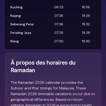
Kuching
06:53
18:56
Kajang
07:28
19:29
Seberang Perai
07:36
19:32
Petaling Jaya
07:29
19:29
Klang
07:30
19:30
À propos des horaires du
Ramadan
The Ramadan 2026 calendar provides the
Suhoor and Iftar timings for Malaysia. These
Ramadan 2026 timetable variations occur due to
geographical differences. Based on moon
sighting, Ramadan in 2026 is expected to begin