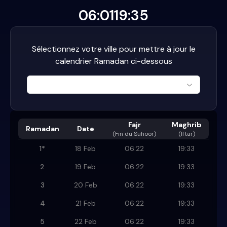
06:01
19:35
Sélectionnez votre ville pour mettre à jour le
calendrier Ramadan ci-dessous
Fajr
Maghrib
Ramadan
Date
(
Fin du Suhoor
)
(Iftar)
1
*
18 Feb
06:22
19:33
2
19 Feb
06:22
19:33
3
20 Feb
06:22
19:33
4
21 Feb
06:22
19:33
5
22 Feb
06:22
19:33