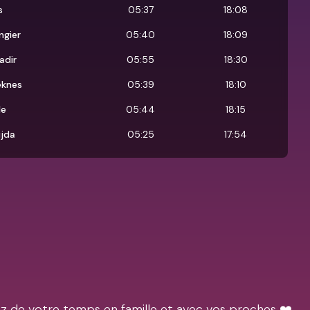
s
05:37
18:08
ngier
05:40
18:09
adir
05:55
18:30
knes
05:39
18:10
le
05:44
18:15
jda
05:25
17:54
ez de votre temps en famille et avec vos proches ❤️