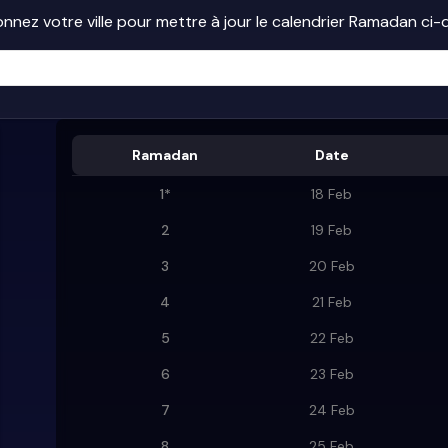
onnez votre ville pour mettre à jour le calendrier Ramadan ci
Ramadan
Date
1
*
18 Feb
2
19 Feb
3
20 Feb
4
21 Feb
5
22 Feb
6
23 Feb
7
24 Feb
8
25 Feb