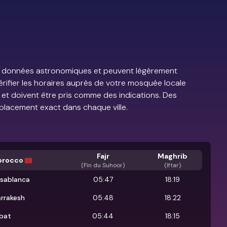
e de données astronomiques et peuvent légèrement
vérifier les horaires auprès de votre mosquée locale
s et doivent être pris comme des indications. Des
placement exact dans chaque ville.
Fajr
Maghrib
orocco
(
Fin du Suhoor
)
(Iftar)
sablanca
05:47
18:19
rrakesh
05:48
18:22
bat
05:44
18:15