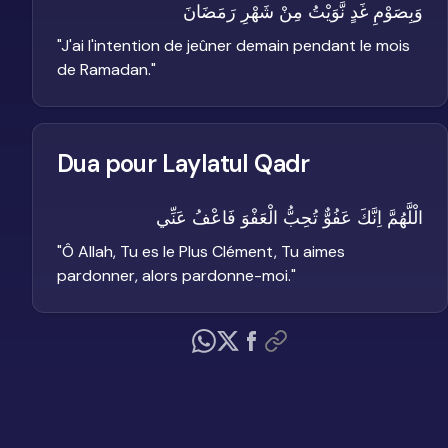
وَبِصَوْمِ غَدٍ نَّوَيْتُ مِنْ شَهْرِ رَمَضَانَ
"
J'ai l'intention de jeûner demain pendant le mois
de Ramadan.
"
Dua pour Laylatul Qadr
الْلَّهُمَّ اِنَّكَ عَفُوٌّ تُحِبُّ الْعَفْوَ فَاعْفُ عَنِّي
"
Ô Allah, Tu es le Plus Clément, Tu aimes
pardonner, alors pardonne-moi.
"