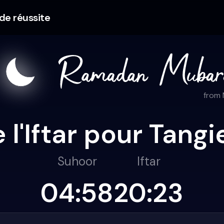
 de réussite
from
 l'Iftar pour Tang
Suhoor
Iftar
04:58
20:23