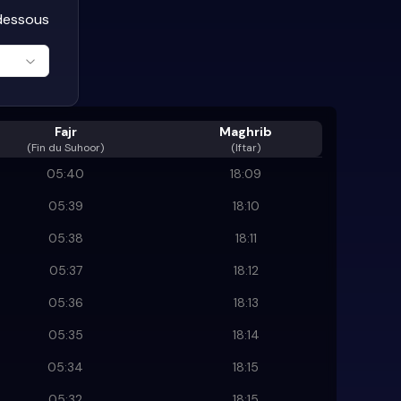
-dessous
Fajr
Maghrib
(
Fin du Suhoor
)
(Iftar)
05:40
18:09
05:39
18:10
05:38
18:11
05:37
18:12
05:36
18:13
05:35
18:14
05:34
18:15
05:32
18:15