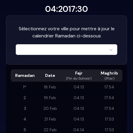
04:20
17:30
Sélectionnez votre ville pour mettre à jour le
calendrier Ramadan ci-dessous
Fajr
Maghrib
Ramadan
Date
(
Fin du Suhoor
)
(Iftar)
1
*
18 Feb
04:13
17:54
2
19 Feb
04:13
17:54
3
20 Feb
04:13
17:54
4
21 Feb
04:13
17:53
5
22 Feb
04:14
17:53