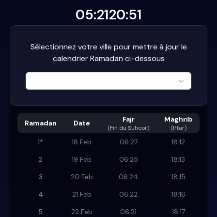
05:21
20:51
Sélectionnez votre ville pour mettre à jour le
calendrier Ramadan ci-dessous
Fajr
Maghrib
Ramadan
Date
(
Fin du Suhoor
)
(Iftar)
1
*
18 Feb
06:27
18:12
2
19 Feb
06:25
18:13
3
20 Feb
06:24
18:15
4
21 Feb
06:22
18:16
5
22 Feb
06:21
18:17