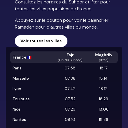
Consultez les horaires du Suhoor et Iftar pour
toutes les villes populaires de France.
Appuyez sur le bouton pour voir le calendrier
Ramadan pour d'autres villes du monde.
Voir toutes les villes
Fajr
Maghrib
France
(
Fin du Suhoor
)
(Iftar)
Paris
07:58
18:17
Marseille
07:36
18:14
Lyon
07:42
18:12
Toulouse
07:52
18:29
Nice
07:29
18:06
Nantes
08:10
18:36