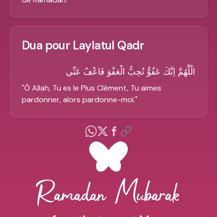
Dua pour Laylatul Qadr
الْلَّهُمَّ اِنَّكَ عَفُوٌّ تُحِبُّ الْعَفْوَ فَاعْفُ عَنِّي
"
Ô Allah, Tu es le Plus Clément, Tu aimes
pardonner, alors pardonne-moi.
"