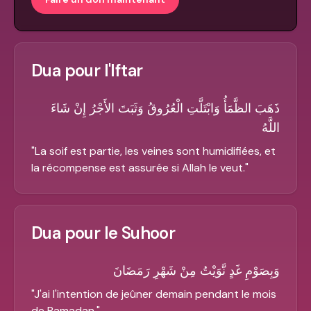
Dua pour l'Iftar
ذَهَبَ الظَّمَأُ وَابْتَلَّتِ الْعُرُوقُ وَثَبَتَ الأَجْرُ إِنْ شَاءَ
اللَّهُ
"
La soif est partie, les veines sont humidifiées, et
la récompense est assurée si Allah le veut.
"
Dua pour le Suhoor
وَبِصَوْمِ غَدٍ نَّوَيْتُ مِنْ شَهْرِ رَمَضَانَ
"
J'ai l'intention de jeûner demain pendant le mois
de Ramadan.
"