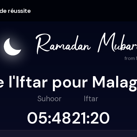
 de réussite
from
 l'Iftar pour Mal
Suhoor
Iftar
05:48
21:20