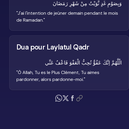
وَبِصَوْمِ غَدٍ نَّوَيْتُ مِنْ شَهْرِ رَمَضَانَ
"
J'ai l'intention de jeûner demain pendant le mois
de Ramadan.
"
Dua pour Laylatul Qadr
الْلَّهُمَّ اِنَّكَ عَفُوٌّ تُحِبُّ الْعَفْوَ فَاعْفُ عَنِّي
"
Ô Allah, Tu es le Plus Clément, Tu aimes
pardonner, alors pardonne-moi.
"