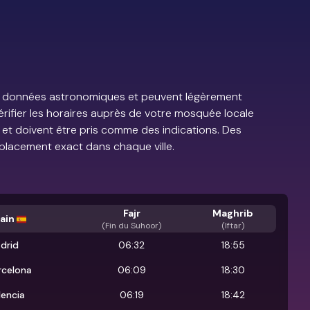
e de données astronomiques et peuvent légèrement
vérifier les horaires auprès de votre mosquée locale
s et doivent être pris comme des indications. Des
placement exact dans chaque ville.
Fajr
Maghrib
ain
(
Fin du Suhoor
)
(Iftar)
drid
06:32
18:55
rcelona
06:09
18:30
lencia
06:19
18:42