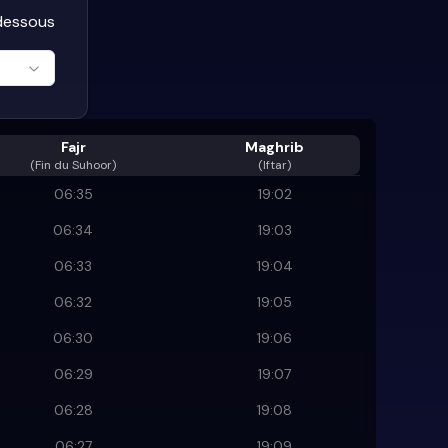
-dessous
Fajr
Maghrib
(
Fin du Suhoor
)
(Iftar)
06:35
19:02
06:34
19:03
06:33
19:04
06:32
19:05
06:30
19:06
06:29
19:07
06:28
19:08
06:27
19:09