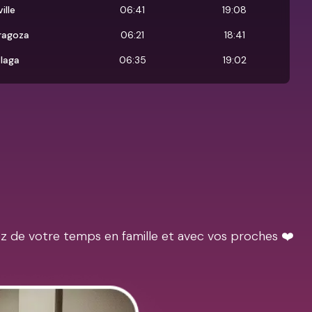
ille
06:41
19:08
ragoza
06:21
18:41
laga
06:35
19:02
ez de votre temps en famille et avec vos proches ❤️