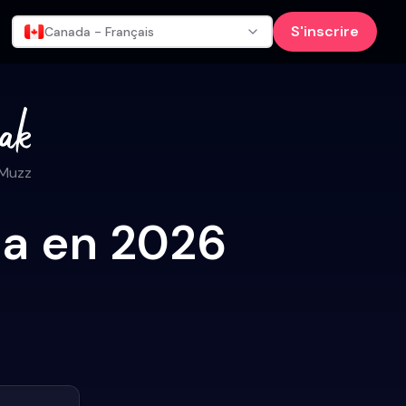
S'inscrire
Canada - Français
 Muzz
aga en 2026