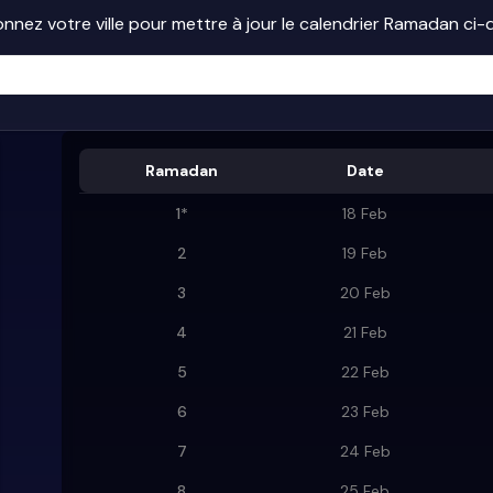
onnez votre ville pour mettre à jour le calendrier Ramadan ci
Ramadan
Date
1
*
18 Feb
2
19 Feb
3
20 Feb
4
21 Feb
5
22 Feb
6
23 Feb
7
24 Feb
8
25 Feb