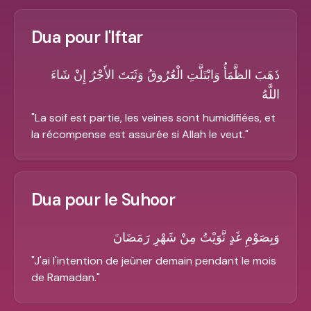
Dua pour l'Iftar
ذَهَبَ الظَّمَأُ وَابْتَلَّتِ الْعُرُوقُ وَثَبَتَ الأَجْرُ إِنْ شَاءَ
اللَّهُ
"
La soif est partie, les veines sont humidifiées, et
la récompense est assurée si Allah le veut.
"
Dua pour le Suhoor
وَبِصَوْمِ غَدٍ نَّوَيْتُ مِنْ شَهْرِ رَمَضَانَ
"
J'ai l'intention de jeûner demain pendant le mois
de Ramadan.
"