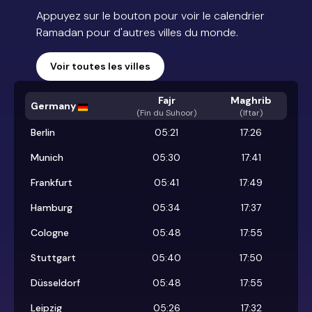
Appuyez sur le bouton pour voir le calendrier
Ramadan pour d'autres villes du monde.
Voir toutes les villes
Fajr
Maghrib
Germany
(
Fin du Suhoor
)
(Iftar)
Berlin
05:21
17:26
Munich
05:30
17:41
Frankfurt
05:41
17:49
Hamburg
05:34
17:37
Cologne
05:48
17:55
Stuttgart
05:40
17:50
Düsseldorf
05:48
17:55
Leipzig
05:26
17:32