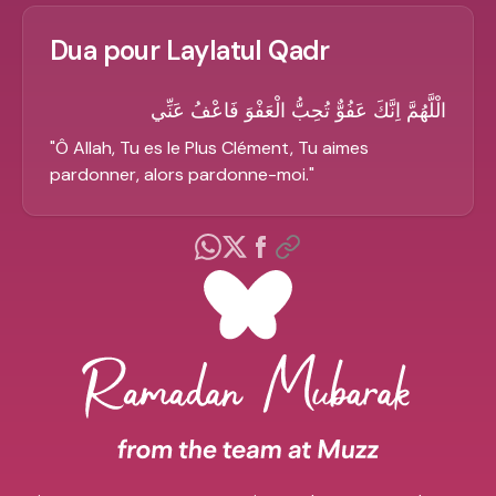
Dua pour Laylatul Qadr
الْلَّهُمَّ اِنَّكَ عَفُوٌّ تُحِبُّ الْعَفْوَ فَاعْفُ عَنِّي
"
Ô Allah, Tu es le Plus Clément, Tu aimes
pardonner, alors pardonne-moi.
"