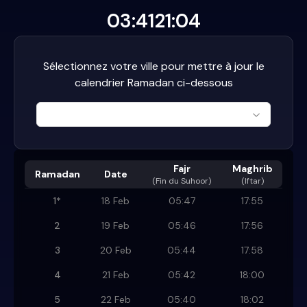
03:41
21:04
Sélectionnez votre ville pour mettre à jour le
calendrier Ramadan ci-dessous
Fajr
Maghrib
Ramadan
Date
(
Fin du Suhoor
)
(Iftar)
1
*
18 Feb
05:47
17:55
2
19 Feb
05:46
17:56
3
20 Feb
05:44
17:58
4
21 Feb
05:42
18:00
5
22 Feb
05:40
18:02