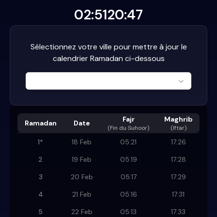
02:51
20:47
Sélectionnez votre ville pour mettre à jour le
calendrier Ramadan ci-dessous
Fajr
Maghrib
Ramadan
Date
(
Fin du Suhoor
)
(Iftar)
1
*
18 Feb
05:21
17:26
2
19 Feb
05:19
17:28
3
20 Feb
05:17
17:29
4
21 Feb
05:16
17:31
5
22 Feb
05:13
17:33