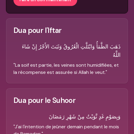
Dua pour l'Iftar
ذَهَبَ الظَّمَأُ وَابْتَلَّتِ الْعُرُوقُ وَثَبَتَ الأَجْرُ إِنْ شَاءَ
اللَّهُ
"
La soif est partie, les veines sont humidifiées, et
la récompense est assurée si Allah le veut.
"
Dua pour le Suhoor
وَبِصَوْمِ غَدٍ نَّوَيْتُ مِنْ شَهْرِ رَمَضَانَ
"
J'ai l'intention de jeûner demain pendant le mois
de Ramadan.
"