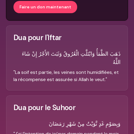
Faire un don maintenant
Dua pour l'Iftar
ذَهَبَ الظَّمَأُ وَابْتَلَّتِ الْعُرُوقُ وَثَبَتَ الأَجْرُ إِنْ شَاءَ
اللَّهُ
"
La soif est partie, les veines sont humidifiées, et
la récompense est assurée si Allah le veut.
"
Dua pour le Suhoor
وَبِصَوْمِ غَدٍ نَّوَيْتُ مِنْ شَهْرِ رَمَضَانَ
"
J'ai l'intention de jeûner demain pendant le mois