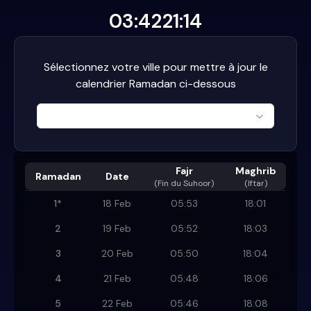
03:42
21:14
Sélectionnez votre ville pour mettre à jour le
calendrier Ramadan ci-dessous
Fajr
Maghrib
Ramadan
Date
(
Fin du Suhoor
)
(Iftar)
1
*
18 Feb
05:53
18:01
2
19 Feb
05:52
18:03
3
20 Feb
05:50
18:04
4
21 Feb
05:48
18:06
5
22 Feb
05:46
18:08