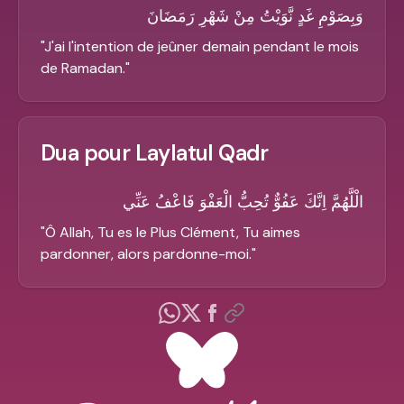
وَبِصَوْمِ غَدٍ نَّوَيْتُ مِنْ شَهْرِ رَمَضَانَ
"
J'ai l'intention de jeûner demain pendant le mois
de Ramadan.
"
Dua pour Laylatul Qadr
الْلَّهُمَّ اِنَّكَ عَفُوٌّ تُحِبُّ الْعَفْوَ فَاعْفُ عَنِّي
"
Ô Allah, Tu es le Plus Clément, Tu aimes
pardonner, alors pardonne-moi.
"