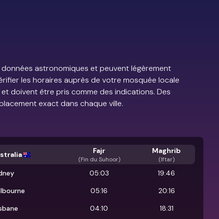
e de données astronomiques et peuvent légèrement
vérifier les horaires auprès de votre mosquée locale
s et doivent être pris comme des indications. Des
placement exact dans chaque ville.
Fajr
Maghrib
stralia
(
Fin du Suhoor
)
(Iftar)
dney
05:03
19:46
lbourne
05:16
20:16
isbane
04:10
18:31