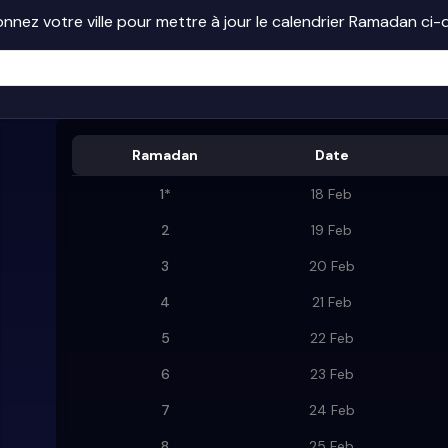
onnez votre ville pour mettre à jour le calendrier Ramadan ci
Ramadan
Date
1
*
18 Feb
2
19 Feb
3
20 Feb
4
21 Feb
5
22 Feb
6
23 Feb
7
24 Feb
8
25 Feb