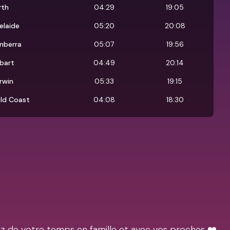
rth
04:29
19:05
elaide
05:20
20:08
nberra
05:07
19:56
bart
04:49
20:14
rwin
05:33
19:15
ld Coast
04:08
18:30
ez de votre temps en famille et avec vos proches ❤️