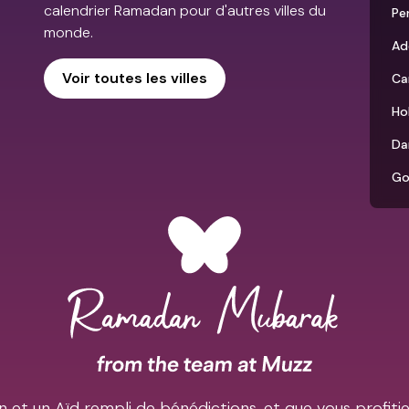
calendrier Ramadan pour d'autres villes du
Pe
monde.
Ad
Voir toutes les villes
Ca
Ho
Da
Go
et un Aïd rempli de bénédictions, et que vous profiti