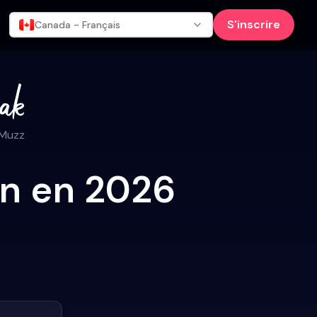
S'inscrire
Canada - Français
 Muzz
in en 2026