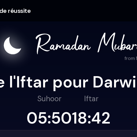
 de réussite
from
e l'Iftar pour Darw
Suhoor
Iftar
05:50
18:42