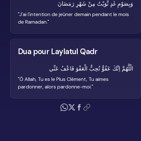
وَبِصَوْمِ غَدٍ نَّوَيْتُ مِنْ شَهْرِ رَمَضَانَ
"
J'ai l'intention de jeûner demain pendant le mois
de Ramadan.
"
Dua pour Laylatul Qadr
الْلَّهُمَّ اِنَّكَ عَفُوٌّ تُحِبُّ الْعَفْوَ فَاعْفُ عَنِّي
"
Ô Allah, Tu es le Plus Clément, Tu aimes
pardonner, alors pardonne-moi.
"