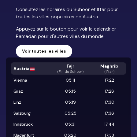
Consultez les horaires du Suhoor et Iftar pour
toutes les villes populaires de Austria.
Appuyez sur le bouton pour voir le calendrier
Ramadan pour d'autres villes du monde.
Voir toutes les villes
Fajr
Maghrib
Austria
(
Fin du Suhoor
)
(Iftar)
Vienna
05:11
17:22
Graz
05:15
17:28
Linz
05:19
17:30
Salzburg
05:25
17:36
Innsbruck
05:31
17:44
Klagenfurt
05:20
17:33