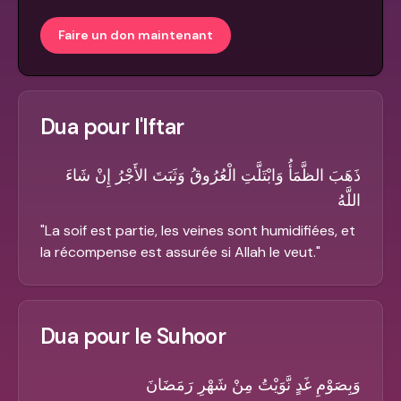
Faire un don maintenant
Dua pour l'Iftar
ذَهَبَ الظَّمَأُ وَابْتَلَّتِ الْعُرُوقُ وَثَبَتَ الأَجْرُ إِنْ شَاءَ
اللَّهُ
"
La soif est partie, les veines sont humidifiées, et
la récompense est assurée si Allah le veut.
"
Dua pour le Suhoor
وَبِصَوْمِ غَدٍ نَّوَيْتُ مِنْ شَهْرِ رَمَضَانَ