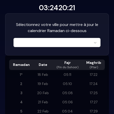
03:24
20:21
Sélectionnez votre ville pour mettre à jour le
calendrier Ramadan ci-dessous
Fajr
Maghrib
Ramadan
Date
(
Fin du Suhoor
)
(Iftar)
1
*
18 Feb
05:11
17:22
2
19 Feb
05:10
17:24
3
20 Feb
05:08
17:25
4
21 Feb
05:06
17:27
5
22 Feb
05:04
17:29