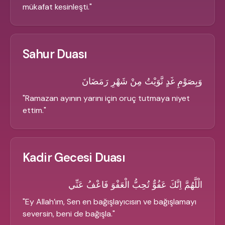
mükafat kesinleşti.
"
Sahur Duası
وَبِصَوْمِ غَدٍ نَّوَيْتُ مِنْ شَهْرِ رَمَضَانَ
"
Ramazan ayının yarını için oruç tutmaya niyet
ettim.
"
Kadir Gecesi Duası
الْلَّهُمَّ اِنَّكَ عَفُوٌّ تُحِبُّ الْعَفْوَ فَاعْفُ عَنِّي
"
Ey Allah’ım, Sen en bağışlayıcısın ve bağışlamayı
seversin, beni de bağışla.
"