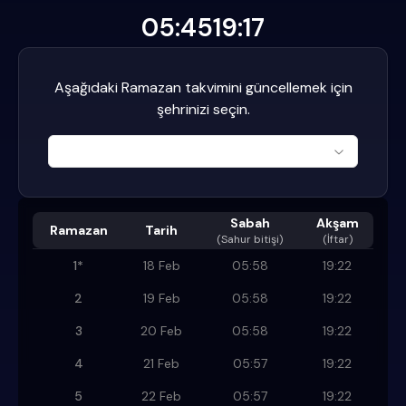
05:45
19:17
Aşağıdaki Ramazan takvimini güncellemek için
şehrinizi seçin.
Sabah
Akşam
Ramazan
Tarih
(
Sahur bitişi
)
(İftar)
1
*
18 Feb
05:58
19:22
2
19 Feb
05:58
19:22
3
20 Feb
05:58
19:22
4
21 Feb
05:57
19:22
5
22 Feb
05:57
19:22