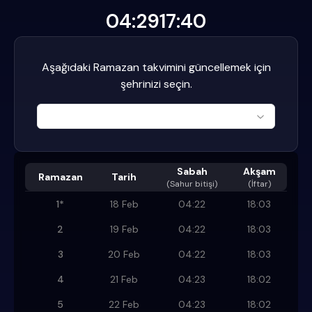
04:29
17:40
Aşağıdaki Ramazan takvimini güncellemek için
şehrinizi seçin.
Sabah
Akşam
Ramazan
Tarih
(
Sahur bitişi
)
(İftar)
1
*
18 Feb
04:22
18:03
2
19 Feb
04:22
18:03
3
20 Feb
04:22
18:03
4
21 Feb
04:23
18:02
5
22 Feb
04:23
18:02