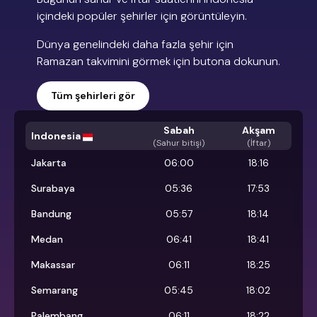
içindeki popüler şehirler için görüntüleyin.
Dünya genelindeki daha fazla şehir için
Ramazan takvimini görmek için butona dokunun.
Tüm şehirleri gör
Sabah
Akşam
Indonesia
(
Sahur bitişi
)
(İftar)
Jakarta
06:00
18:16
Surabaya
05:36
17:53
Bandung
05:57
18:14
Medan
06:41
18:41
Makassar
06:11
18:25
Semarang
05:45
18:02
Palembang
06:11
18:22