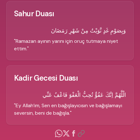
Sahur Duası
وَبِصَوْمِ غَدٍ نَّوَيْتُ مِنْ شَهْرِ رَمَضَانَ
"
Ramazan ayının yarını için oruç tutmaya niyet
ettim.
"
Kadir Gecesi Duası
الْلَّهُمَّ اِنَّكَ عَفُوٌّ تُحِبُّ الْعَفْوَ فَاعْفُ عَنِّي
"
Ey Allah’ım, Sen en bağışlayıcısın ve bağışlamayı
seversin, beni de bağışla.
"