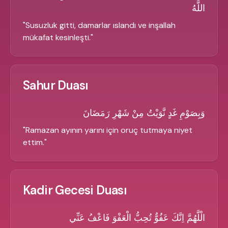
اللَّهُ
"
Susuzluk gitti, damarlar ıslandı ve inşallah
mükafat kesinleşti.
"
Sahur Duası
وَبِصَوْمِ غَدٍ نَّوَيْتُ مِنْ شَهْرِ رَمَضَانَ
"
Ramazan ayının yarını için oruç tutmaya niyet
ettim.
"
Kadir Gecesi Duası
الْلَّهُمَّ اِنَّكَ عَفُوٌّ تُحِبُّ الْعَفْوَ فَاعْفُ عَنِّي