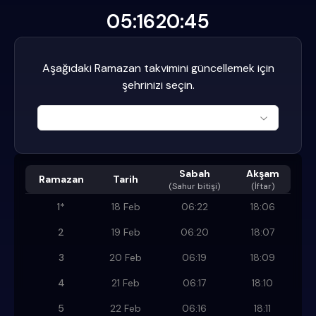
05:16
20:45
Aşağıdaki Ramazan takvimini güncellemek için
şehrinizi seçin.
Sabah
Akşam
Ramazan
Tarih
(
Sahur bitişi
)
(İftar)
1
*
18 Feb
06:22
18:06
2
19 Feb
06:20
18:07
3
20 Feb
06:19
18:09
4
21 Feb
06:17
18:10
5
22 Feb
06:16
18:11