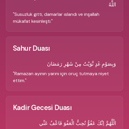
اللَّهُ
"
Susuzluk gitti, damarlar ıslandı ve inşallah
mükafat kesinleşti.
"
Sahur Duası
وَبِصَوْمِ غَدٍ نَّوَيْتُ مِنْ شَهْرِ رَمَضَانَ
"
Ramazan ayının yarını için oruç tutmaya niyet
ettim.
"
Kadir Gecesi Duası
الْلَّهُمَّ اِنَّكَ عَفُوٌّ تُحِبُّ الْعَفْوَ فَاعْفُ عَنِّي