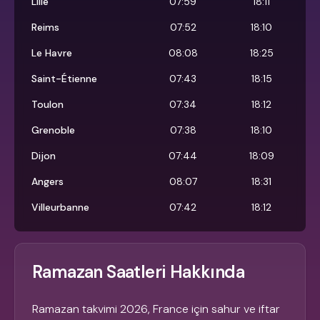
Lille
07:59
18:11
Reims
07:52
18:10
Le Havre
08:08
18:25
Saint-Étienne
07:43
18:15
Toulon
07:34
18:12
Grenoble
07:38
18:10
Dijon
07:44
18:09
Angers
08:07
18:31
Villeurbanne
07:42
18:12
Ramazan Saatleri Hakkında
Ramazan takvimi 2026, France için sahur ve iftar