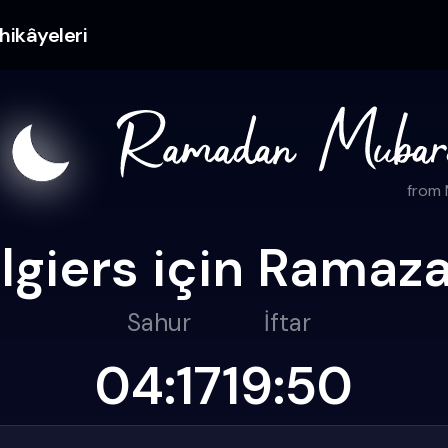
hikâyeleri
from
lgiers için Ramazan
Sahur
İftar
04:17
19:50