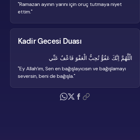
"
Ramazan ayının yarını için oruç tutmaya niyet
ettim.
"
Kadir Gecesi Duası
الْلَّهُمَّ اِنَّكَ عَفُوٌّ تُحِبُّ الْعَفْوَ فَاعْفُ عَنِّي
"
Ey Allah’ım, Sen en bağışlayıcısın ve bağışlamayı
seversin, beni de bağışla.
"