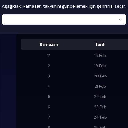
Aşağıdaki Ramazan takvimini güncellemek için şehrinizi seçin.
Ramazan
Tarih
1
*
18 Feb
2
19 Feb
3
20 Feb
4
21 Feb
5
22 Feb
6
23 Feb
7
24 Feb
8
25 Feb