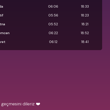
ida
06:06
18:33
tif
05:56
18:23
tna
05:52
18:21
emcen
06:22
18:52
aret
06:12
18:41
 geçmesini dileriz ❤️