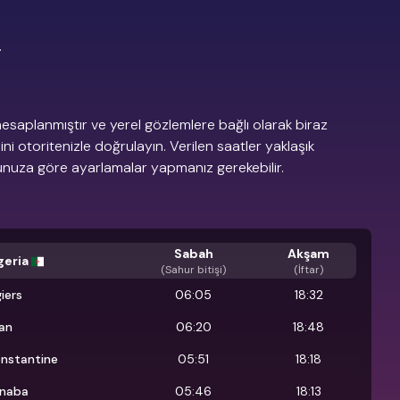
.
esaplanmıştır ve yerel gözlemlere bağlı olarak biraz
dini otoritenizle doğrulayın. Verilen saatler yaklaşık
munuza göre ayarlamalar yapmanız gerekebilir.
Sabah
Akşam
geria
(
Sahur bitişi
)
(İftar)
giers
06:05
18:32
an
06:20
18:48
nstantine
05:51
18:18
naba
05:46
18:13