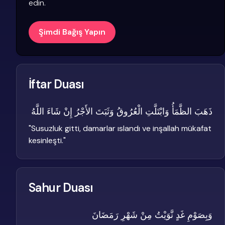
edin.
Şimdi Bağış Yapın
İftar Duası
ذَهَبَ الظَّمَأُ وَابْتَلَّتِ الْعُرُوقُ وَثَبَتَ الأَجْرُ إِنْ شَاءَ اللَّهُ
"
Susuzluk gitti, damarlar ıslandı ve inşallah mükafat
kesinleşti.
"
Sahur Duası
وَبِصَوْمِ غَدٍ نَّوَيْتُ مِنْ شَهْرِ رَمَضَانَ