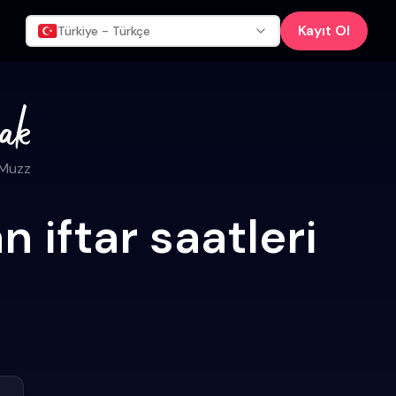
Kayıt Ol
Türkiye - Türkçe
 Muzz
 iftar saatleri