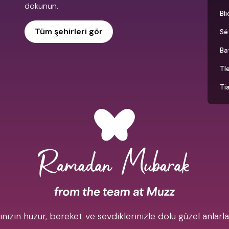
dokunun.
Bl
Tüm şehirleri gör
Sé
Ba
Tl
Ti
zın huzur, bereket ve sevdiklerinizle dolu güzel anlarla