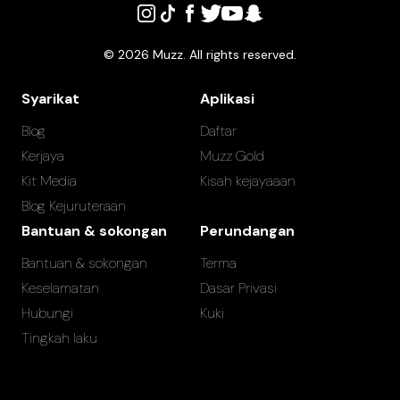
©
2026
Muzz. All rights reserved.
Syarikat
Aplikasi
Blog
Daftar
Kerjaya
Muzz Gold
Kit Media
Kisah kejayaaan
Blog Kejuruteraan
Bantuan & sokongan
Perundangan
Bantuan & sokongan
Terma
Keselamatan
Dasar Privasi
Hubungi
Kuki
Tingkah laku