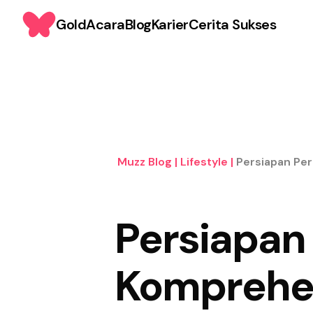
Gold
Acara
Blog
Karier
Cerita Sukses
Muzz Blog
|
Lifestyle
|
Persiapan Per
Persiapan
Komprehen