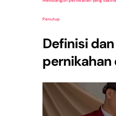
Membangun pernikahan yang saki
Penutup
Definisi da
pernikahan 