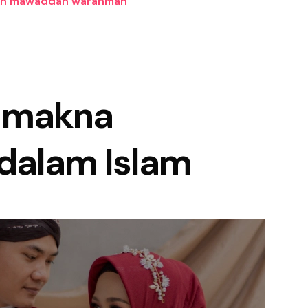
nah mawaddah warahmah
n makna
dalam Islam