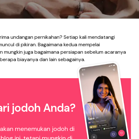
rima undangan pernikahan? Setiap kali mendatangi
muncul di pikiran. Bagaimana kedua mempelai
n mungkin juga bagaimana persiapan sebelum acaranya
, berapa biayanya dan lain sebagainya.
ri jodoh Anda?
 akan menemukan jodoh di
blog ini, tetapi mungkin di