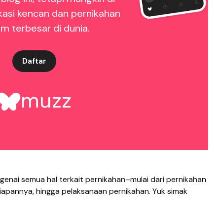
kasi kencan dan pernikahan
im terbesar di dunia.
Daftar
muzz
genai semua hal terkait pernikahan–mulai dari pernikahan
iapannya, hingga pelaksanaan pernikahan. Yuk simak