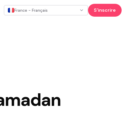
S'inscrire
France - Français
 ramadan