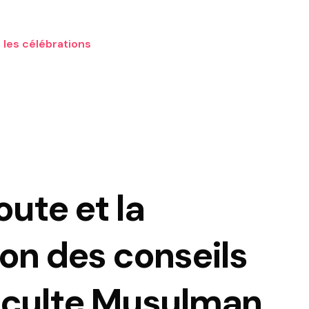
 les célébrations
oute et la
on des conseils
 culte Musulman