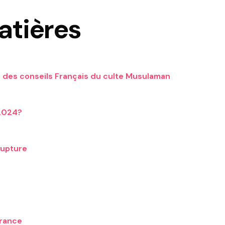
atières
n des conseils Français du culte Musulaman
 2024?
 rupture
France