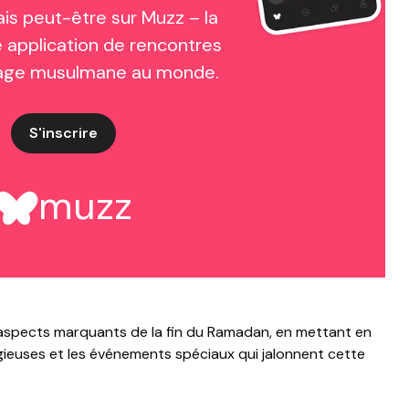
ais peut-être sur Muzz – la
 application de rencontres
iage musulmane au monde.
S'inscrire
muzz
s aspects marquants de la fin du Ramadan, en mettant en
eligieuses et les événements spéciaux qui jalonnent cette