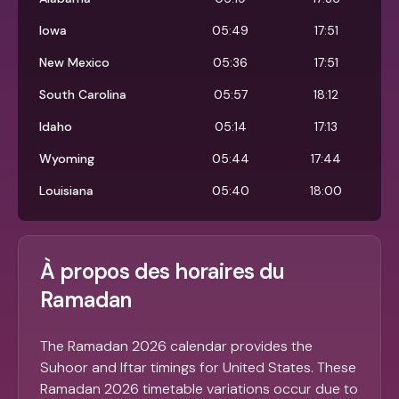
Iowa
05:49
17:51
New Mexico
05:36
17:51
South Carolina
05:57
18:12
Idaho
05:14
17:13
Wyoming
05:44
17:44
Louisiana
05:40
18:00
À propos des horaires du
Ramadan
The Ramadan 2026 calendar provides the
Suhoor and Iftar timings for United States. These
Ramadan 2026 timetable variations occur due to