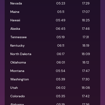
Nevada
05:23
17:29
Maine
05:11
17:07
Hawaii
05:49
18:25
Alaska
06:45
17:46
Tennessee
05:19
17:31
Kentucky
06:11
18:19
North Dakota
06:17
18:09
Oklahoma
06:01
18:12
Montana
05:54
17:47
Washington
05:39
17:30
Utah
06:02
18:08
Colorado
05:35
17:42
Alabama
05:19
17:36