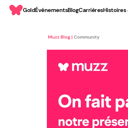
Gold
Événements
Blog
Carrières
Histoires
Muzz Blog
|
Community