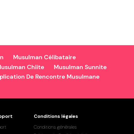
an
Musulman Célibataire
usulman Chiite
Musulman Sunnite
plication De Rencontre Musulmane
pport
Conditions légales
ort
Conditions générales