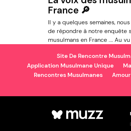
La voix des musul
France 🔎
Il y a quelques semaines, nou
de répondre à notre enquête s
musulmans en France …. Au vu 
tendance des médias à l’approch
Site De Rencontre Musulm
Application Musulmane Unique
Ma
Rencontres Musulmanes
Amour