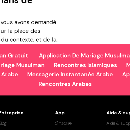
mans de
s vous avons demandé
ur la place des
du contexte, et de la
e des élections,...
an Gratuit
Application De Mariage Musulm
riage Musulman
Rencontres Islamiques
M
 Arabe
Messagerie Instantanée Arabe
Ap
Rencontres Arabes
Entreprise
App
Aide & su
Blog
S'inscrire
Aide & supp